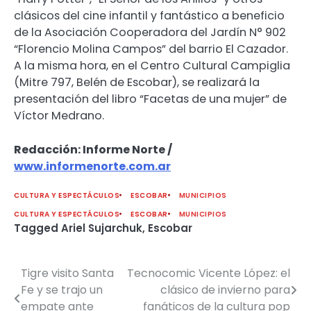
clásicos del cine infantil y fantástico a beneficio
de la Asociación Cooperadora del Jardín N° 902
“Florencio Molina Campos” del barrio El Cazador.
A la misma hora, en el Centro Cultural Campiglia
(Mitre 797, Belén de Escobar), se realizará la
presentación del libro “Facetas de una mujer” de
Víctor Medrano.
Redacción: Informe Norte /
www.informenorte.com.ar
CULTURA Y ESPECTÁCULOS
ESCOBAR
MUNICIPIOS
CULTURA Y ESPECTÁCULOS
ESCOBAR
MUNICIPIOS
Tagged
Ariel Sujarchuk
,
Escobar
Tigre visito Santa
Tecnocomic Vicente López: el
Navegación
Fe y se trajo un
clásico de invierno para
de
empate ante
fanáticos de la cultura pop