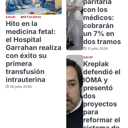
paritaria
con los
médicos:
SALUD
DESTACADAS
Hito en la
cobrarán
medicina fetal:
un 7% en
el Hospital
dos tramos
Garrahan realiza
21 julio, 2026
con éxito su
SALUD
primera
Kreplak
transfusión
defendió el
intrauterina
IOMA y
presentó
26 julio, 2026
dos
proyectos
para
reformar el
sistema de