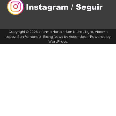
Copyright © 2026
Informe Norte – San Isidro , Tigre, Vicente
Lopez, San Fernando
| Rising News by
Ascendoor
| Powered by
WordPress
.