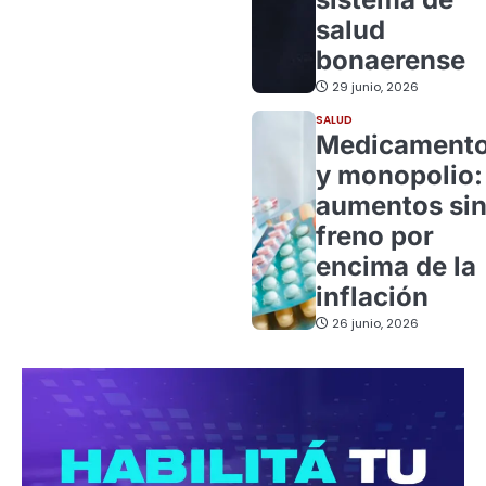
salud
bonaerense
29 junio, 2026
SALUD
Medicament
y monopolio:
aumentos si
freno por
encima de la
inflación
26 junio, 2026