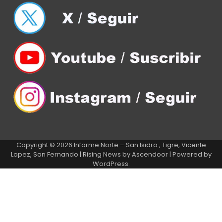
Copyright © 2026
Informe Norte – San Isidro , Tigre, Vicente
Lopez, San Fernando
| Rising News by
Ascendoor
| Powered by
WordPress
.