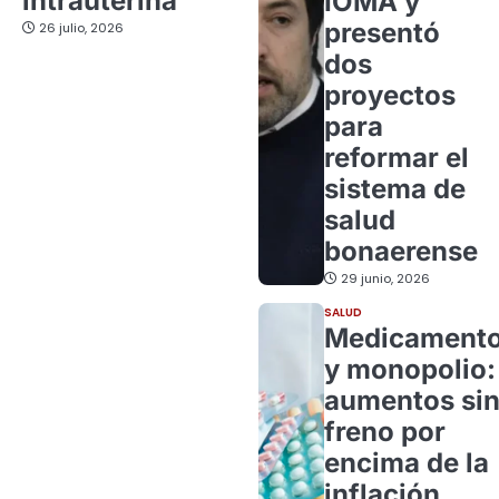
intrauterina
IOMA y
presentó
26 julio, 2026
dos
proyectos
para
reformar el
sistema de
salud
bonaerense
29 junio, 2026
SALUD
Medicament
y monopolio:
aumentos si
freno por
encima de la
inflación