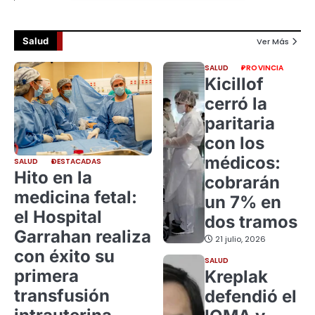
Salud
Ver Más
SALUD
PROVINCIA
Kicillof
cerró la
paritaria
con los
médicos:
SALUD
DESTACADAS
Hito en la
cobrarán
medicina fetal:
un 7% en
el Hospital
dos tramos
Garrahan realiza
21 julio, 2026
con éxito su
SALUD
primera
Kreplak
transfusión
defendió el