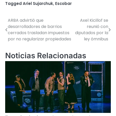
Tagged
Ariel Sujarchuk
,
Escobar
ARBA advirtió que
Axel Kicillof se
Navegación
desarrolladores de barrios
reunió con
de
cerrados trasladan impuestos
diputados por la
por no regularizar propiedades
ley ómnibus
entradas
Noticias Relacionadas