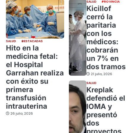
SALUD
PROVINCIA
Kicillof
cerró la
paritaria
con los
médicos:
SALUD
DESTACADAS
Hito en la
cobrarán
medicina fetal:
un 7% en
el Hospital
dos tramos
Garrahan realiza
21 julio, 2026
con éxito su
SALUD
primera
Kreplak
transfusión
defendió el
intrauterina
IOMA y
presentó
26 julio, 2026
dos
proyectos