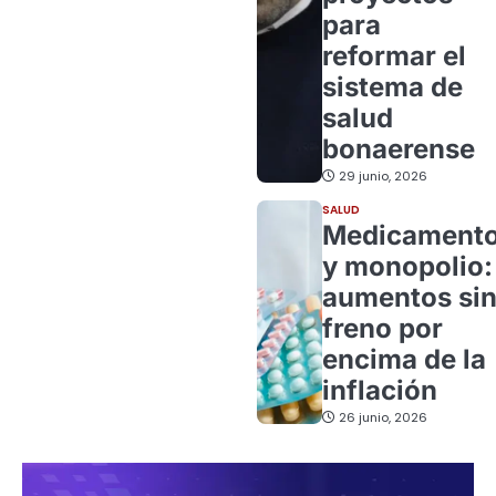
para
reformar el
sistema de
salud
bonaerense
29 junio, 2026
SALUD
Medicament
y monopolio:
aumentos si
freno por
encima de la
inflación
26 junio, 2026