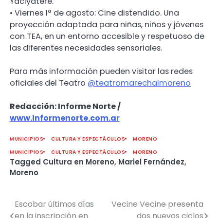
Yaciyateré.
• Viernes 1° de agosto: Cine distendido. Una
proyección adaptada para niñas, niños y jóvenes
con TEA, en un entorno accesible y respetuoso de
las diferentes necesidades sensoriales.
Para más información pueden visitar las redes
oficiales del Teatro
@teatromarechalmoreno
Redacción: Informe Norte /
www.informenorte.com.ar
MUNICIPIOS
CULTURA Y ESPECTÁCULOS
MORENO
MUNICIPIOS
CULTURA Y ESPECTÁCULOS
MORENO
Tagged
Cultura en Moreno
,
Mariel Fernández
,
Moreno
Escobar últimos días
Vecine Vecine presenta
Navegación
en la inscripción en
dos nuevos ciclos