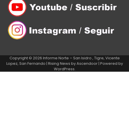
Copyright © 2026
Informe Norte – San Isidro , Tigre, Vicente
Lopez, San Fernando
| Rising News by
Ascendoor
| Powered by
WordPress
.