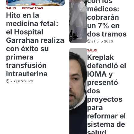
con los
médicos:
SALUD
DESTACADAS
Hito en la
cobrarán
medicina fetal:
un 7% en
el Hospital
dos tramos
Garrahan realiza
21 julio, 2026
con éxito su
SALUD
primera
Kreplak
transfusión
defendió el
intrauterina
IOMA y
presentó
26 julio, 2026
dos
proyectos
para
reformar el
sistema de
salud