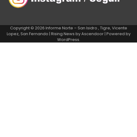
Copyright © 2026
Informe Norte – San Isidro , Tigre, Vicente
Lopez, San Fernando
| Rising News by
Ascendoor
| Powered by
WordPress
.