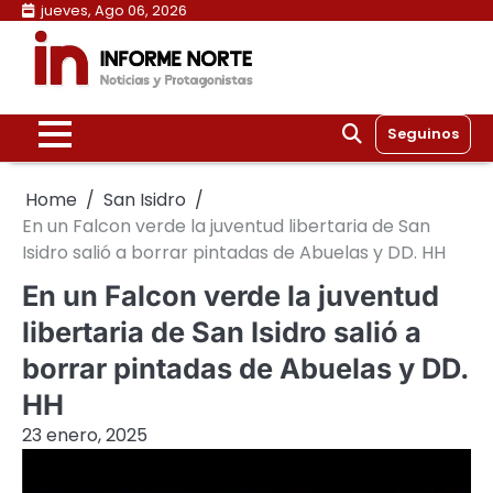
Skip
jueves, Ago 06, 2026
to
content
Seguinos
Home
San Isidro
En un Falcon verde la juventud libertaria de San
Isidro salió a borrar pintadas de Abuelas y DD. HH
En un Falcon verde la juventud
libertaria de San Isidro salió a
borrar pintadas de Abuelas y DD.
HH
23 enero, 2025