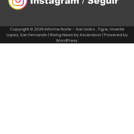
Copyright © 2026
Informe Norte – San Isidro , Tigre, Vicente
Lopez, San Fernando
| Rising News by
Ascendoor
| Powered by
WordPress
.