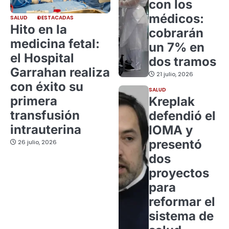
con los
médicos:
SALUD
DESTACADAS
Hito en la
cobrarán
medicina fetal:
un 7% en
el Hospital
dos tramos
Garrahan realiza
21 julio, 2026
con éxito su
SALUD
primera
Kreplak
transfusión
defendió el
intrauterina
IOMA y
presentó
26 julio, 2026
dos
proyectos
para
reformar el
sistema de