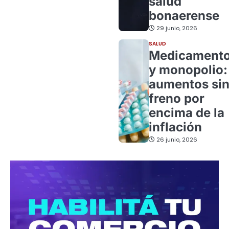
salud
bonaerense
29 junio, 2026
SALUD
Medicament
y monopolio:
aumentos si
freno por
encima de la
inflación
26 junio, 2026