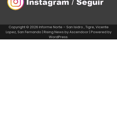
Copyright © 2026
Informe Norte – San Isidro , Tigre, Vicente
Lopez, San Fernando
| Rising News by
Ascendoor
| Powered by
WordPress
.