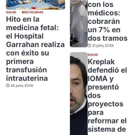
con los
médicos:
SALUD
DESTACADAS
Hito en la
cobrarán
medicina fetal:
un 7% en
el Hospital
dos tramos
Garrahan realiza
21 julio, 2026
con éxito su
SALUD
primera
Kreplak
transfusión
defendió el
intrauterina
IOMA y
presentó
26 julio, 2026
dos
proyectos
para
reformar el
sistema de