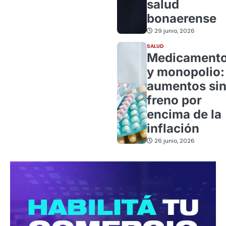
salud
bonaerense
29 junio, 2026
SALUD
Medicament
y monopolio:
aumentos si
freno por
encima de la
inflación
26 junio, 2026