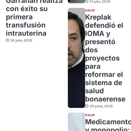
Garrahan realiza
21 julio, 2026
con éxito su
SALUD
primera
Kreplak
transfusión
defendió el
intrauterina
IOMA y
presentó
26 julio, 2026
dos
proyectos
para
reformar el
sistema de
salud
bonaerense
29 junio, 2026
SALUD
Medicament
y monopolio: