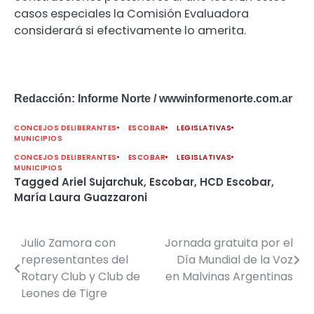
casos especiales la Comisión Evaluadora
considerará si efectivamente lo amerita.
Redacción: Informe Norte / wwwinformenorte.com.ar
CONCEJOS DELIBERANTES
ESCOBAR
LEGISLATIVAS
MUNICIPIOS
CONCEJOS DELIBERANTES
ESCOBAR
LEGISLATIVAS
MUNICIPIOS
Tagged
Ariel Sujarchuk
,
Escobar
,
HCD Escobar
,
María Laura Guazzaroni
Julio Zamora con
Jornada gratuita por el
Navegación
representantes del
Día Mundial de la Voz
de
Rotary Club y Club de
en Malvinas Argentinas
Leones de Tigre
entradas