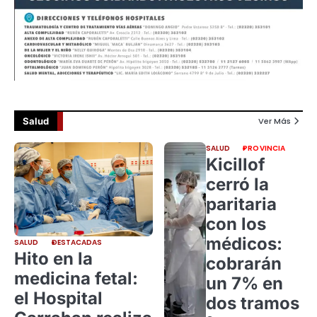
Salud
Ver Más
SALUD
PROVINCIA
Kicillof
cerró la
paritaria
con los
médicos:
SALUD
DESTACADAS
Hito en la
cobrarán
medicina fetal:
un 7% en
el Hospital
dos tramos