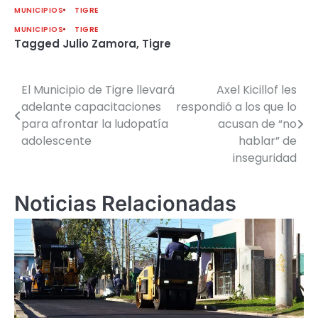
MUNICIPIOS
TIGRE
MUNICIPIOS
TIGRE
Tagged
Julio Zamora
,
Tigre
El Municipio de Tigre llevará
Axel Kicillof les
Navegación
adelante capacitaciones
respondió a los que lo
de
para afrontar la ludopatía
acusan de “no
adolescente
hablar” de
entradas
inseguridad
Noticias Relacionadas