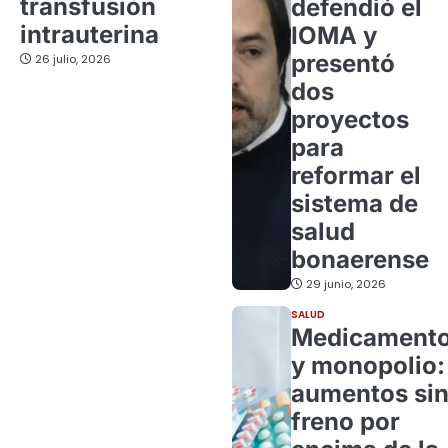
transfusión
defendió el
intrauterina
IOMA y
presentó
26 julio, 2026
dos
proyectos
para
reformar el
sistema de
salud
bonaerense
29 junio, 2026
SALUD
Medicament
y monopolio:
aumentos si
freno por