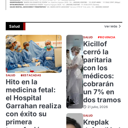
Salud
Ver Más
SALUD
PROVINCIA
Kicillof
cerró la
paritaria
con los
médicos:
SALUD
DESTACADAS
Hito en la
cobrarán
medicina fetal:
un 7% en
el Hospital
dos tramos
Garrahan realiza
21 julio, 2026
con éxito su
SALUD
primera
Kreplak