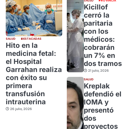
SALUD
PROVINCIA
Kicillof
cerró la
paritaria
con los
médicos:
SALUD
DESTACADAS
Hito en la
cobrarán
medicina fetal:
un 7% en
el Hospital
dos tramos
Garrahan realiza
21 julio, 2026
con éxito su
SALUD
primera
Kreplak
transfusión
defendió el
intrauterina
IOMA y
presentó
26 julio, 2026
dos
proyectos