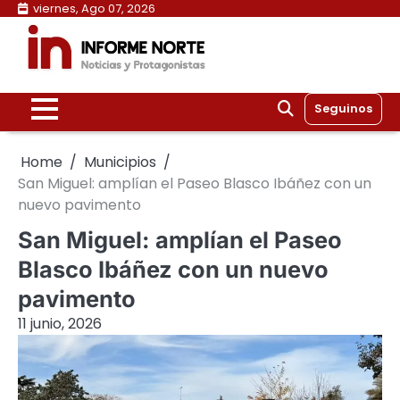
Skip
viernes, Ago 07, 2026
to
content
Seguinos
Home
Municipios
San Miguel: amplían el Paseo Blasco Ibáñez con un
nuevo pavimento
San Miguel: amplían el Paseo
Blasco Ibáñez con un nuevo
pavimento
11 junio, 2026