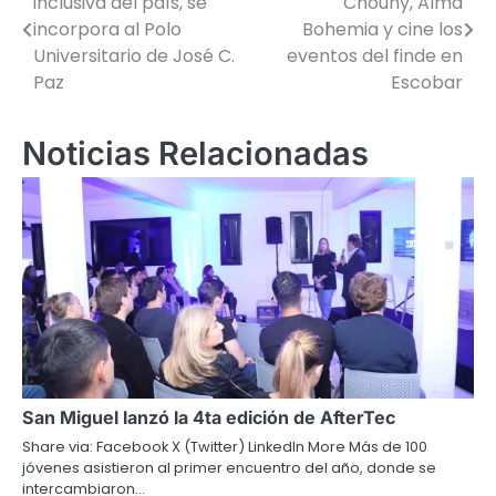
inclusiva del país, se
Chouhy, Alma
de
incorpora al Polo
Bohemia y cine los
Universitario de José C.
eventos del finde en
entradas
Paz
Escobar
Noticias Relacionadas
San Miguel lanzó la 4ta edición de AfterTec
Share via: Facebook X (Twitter) LinkedIn More Más de 100
jóvenes asistieron al primer encuentro del año, donde se
intercambiaron…