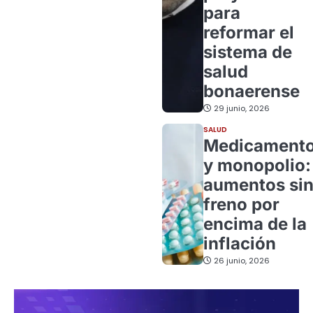
para
reformar el
sistema de
salud
bonaerense
29 junio, 2026
SALUD
Medicament
y monopolio:
aumentos si
freno por
encima de la
inflación
26 junio, 2026