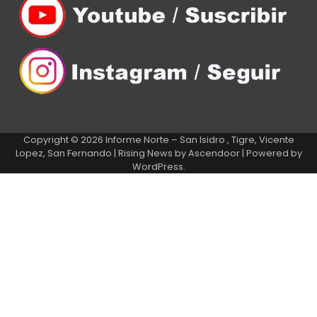
Copyright © 2026
Informe Norte – San Isidro , Tigre, Vicente
Lopez, San Fernando
| Rising News by
Ascendoor
| Powered by
WordPress
.