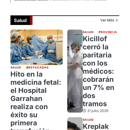
Salud
Ver Más
SALUD
PROVINCIA
Kicillof
cerró la
paritaria
con los
SALUD
DESTACADAS
médicos:
Hito en la
cobrarán
medicina fetal:
un 7% en
el Hospital
dos
Garrahan
tramos
realiza con
21 julio, 2026
éxito su
SALUD
primera
Kreplak