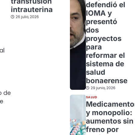
transfusión
defendió el
intrauterina
IOMA y
26 julio, 2026
presentó
dos
proyectos
para
al
reformar el
sistema de
salud
bonaerense
29 junio, 2026
o de
SALUD
re
Medicamento
y monopolio:
aumentos sin
freno por