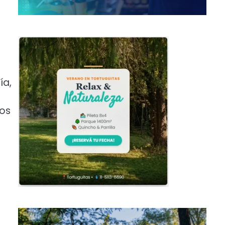
ía,
los