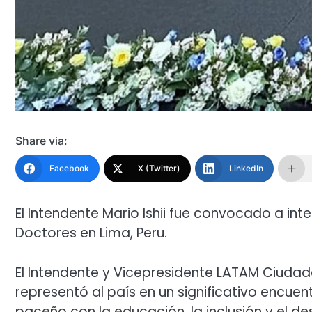
Share via:
Facebook
X (Twitter)
LinkedIn
El Intendente Mario Ishii fue convocado a int
Doctores en Lima, Peru.
El Intendente y Vicepresidente LATAM Ciudade
representó al país en un significativo encue
paceño con la educación, la inclusión y el des