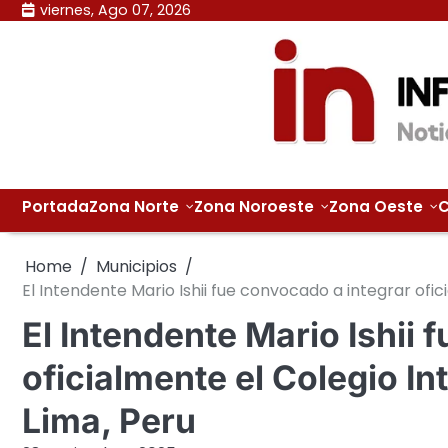
Skip
viernes, Ago 07, 2026
to
content
Portada
Zona Norte
Zona Noroeste
Zona Oeste
C
Home
Municipios
El Intendente Mario Ishii fue convocado a integrar ofi
El Intendente Mario Ishii 
oficialmente el Colegio I
Lima, Peru