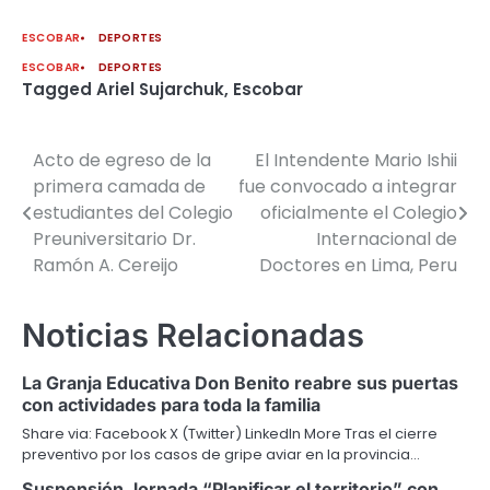
ESCOBAR
DEPORTES
ESCOBAR
DEPORTES
Tagged
Ariel Sujarchuk
,
Escobar
Acto de egreso de la
El Intendente Mario Ishii
Navegación
primera camada de
fue convocado a integrar
de
estudiantes del Colegio
oficialmente el Colegio
Preuniversitario Dr.
Internacional de
entradas
Ramón A. Cereijo
Doctores en Lima, Peru
Noticias Relacionadas
La Granja Educativa Don Benito reabre sus puertas
con actividades para toda la familia
Share via: Facebook X (Twitter) LinkedIn More Tras el cierre
preventivo por los casos de gripe aviar en la provincia…
Suspensión Jornada “Planificar el territorio” con