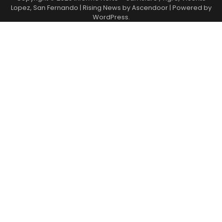
Lopez, San Fernando
| Rising News by
Ascendoor
| Powered by
WordPress
.