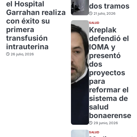
el Hospital
dos tramos
Garrahan realiza
21 julio, 2026
con éxito su
SALUD
primera
Kreplak
transfusión
defendió el
intrauterina
IOMA y
presentó
26 julio, 2026
dos
proyectos
para
reformar el
sistema de
salud
bonaerense
29 junio, 2026
SALUD