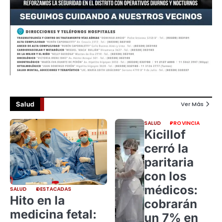
Salud
Ver Más
SALUD
PROVINCIA
Kicillof
cerró la
paritaria
con los
médicos:
SALUD
DESTACADAS
Hito en la
cobrarán
medicina fetal:
un 7% en