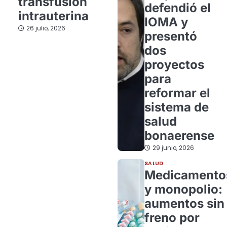
transfusión
defendió el
intrauterina
IOMA y
26 julio, 2026
presentó
dos
proyectos
para
reformar el
sistema de
salud
bonaerense
29 junio, 2026
SALUD
Medicamento
y monopolio:
aumentos sin
freno por