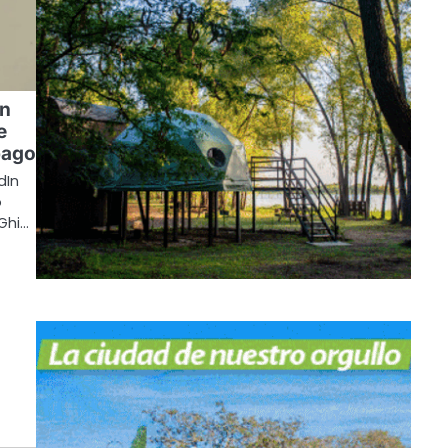
un
e
pago
dIn
o
Ghi…