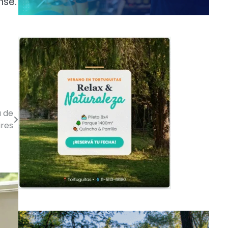
nse.
a de
ires