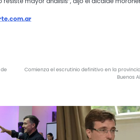
resiste mayor análisis”, dijo el alcalde morone
te.com.ar
 de
Comienza el escrutinio definitivo en la provinci
Buenos A