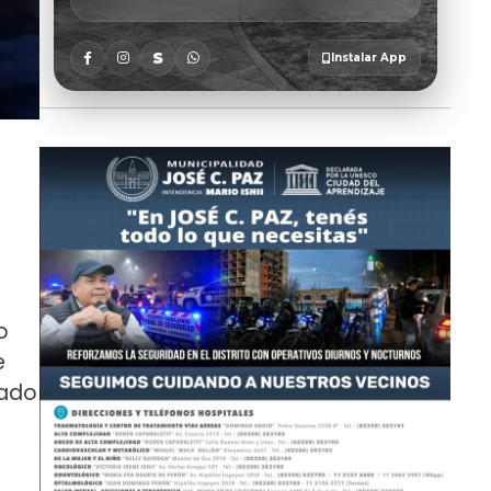
o
e
tado