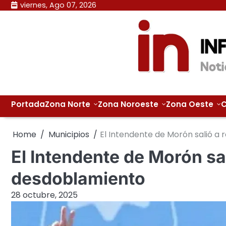
Skip
viernes, Ago 07, 2026
to
content
Portada
Zona Norte
Zona Noroeste
Zona Oeste
C
Home
Municipios
El Intendente de Morón salió a r
El Intendente de Morón sali
desdoblamiento
28 octubre, 2025