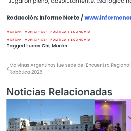
“Jugaron pleno, absolutamente. Esa lógica no 
Redacción: Informe Norte /
www.informenor
MORÓN
MUNICIPIOS
POLÍTICA Y ECONOMÍA
MORÓN
MUNICIPIOS
POLÍTICA Y ECONOMÍA
Tagged
Lucas Ghi
,
Morón
Malvinas Argentinas fue sede del Encuentro Regional
Navegación
Robótica 2025
de
entradas
Noticias Relacionadas