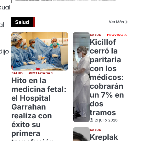
cual
Salud
Ver Más
al
SALUD
PROVINCIA
Kicillof
cerró la
ijo
paritaria
con los
SALUD
DESTACADAS
médicos:
Hito en la
cobrarán
medicina fetal:
un 7% en
el Hospital
dos
Garrahan
tramos
realiza con
21 julio, 2026
éxito su
SALUD
primera
Kreplak