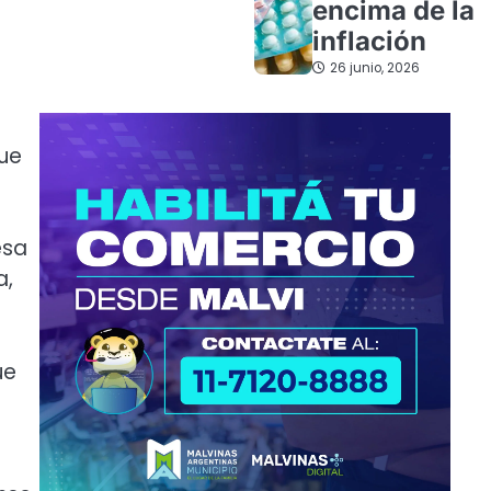
encima de la
inflación
26 junio, 2026
que
esa
a,
ue
e