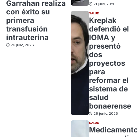
Garrahan realiza
21 julio, 2026
con éxito su
SALUD
primera
Kreplak
transfusión
defendió el
intrauterina
IOMA y
presentó
26 julio, 2026
dos
proyectos
para
reformar el
sistema de
salud
bonaerense
29 junio, 2026
SALUD
Medicament