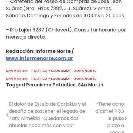
– Cafetería del Paseo de Compras de José León
Suárez (Gral. Frías 7382, J. L. Suárez). Viernes,
Sábado, Domingo y Feriados de 10:00hs a 20:00hs.
– Río Luján 6237 (Chilavert). Consultar horario por
mensaje directo.
Redacción: Informe Norte /
www.informenorte.com.ar
SAN MARTIN
POLÍTICA Y ECONOMÍA
ZONA NORTE
SAN MARTIN
POLÍTICA Y ECONOMÍA
ZONA NORTE
Tagged
Peronismo Patriótico
,
SAn Martin
El dolor de Estela de Carlotto y el
“Tiene ocho
Navegación
desafío de sostener el legado de
días”: el PRO
de
Taty Almeida: “Quedamos dos
le puso
abuelas nada más con vida”
plazo a
entradas
Adorni