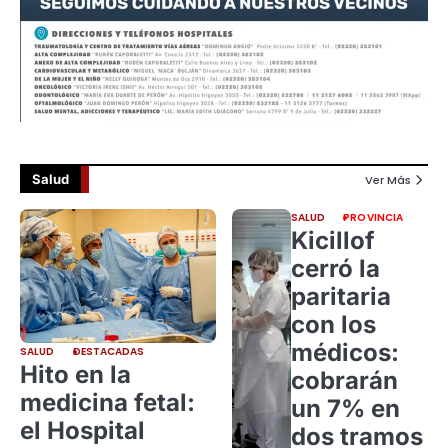
Salud
Ver Más
SALUD
PROVINCIA
Kicillof
cerró la
paritaria
con los
médicos:
SALUD
DESTACADAS
Hito en la
cobrarán
medicina fetal:
un 7% en
el Hospital
dos tramos