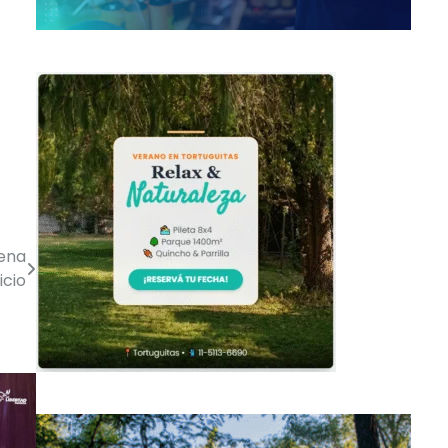
dena
icio