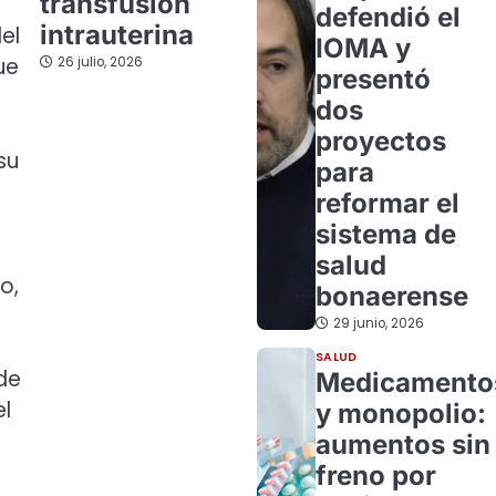
transfusión
defendió el
intrauterina
el
IOMA y
ue
26 julio, 2026
presentó
dos
proyectos
su
para
reformar el
sistema de
salud
o,
bonaerense
29 junio, 2026
SALUD
de
Medicamento
l
y monopolio:
aumentos sin
freno por