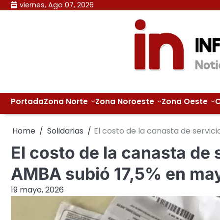
Skip
viernes, Ago 07, 2026
to
content
Portada
Zona Norte
Zona Noroeste
Zona Oeste
C
Home
Solidarias
El costo de la canasta de servic
El costo de la canasta de 
AMBA subió 17,5% en ma
19 mayo, 2026