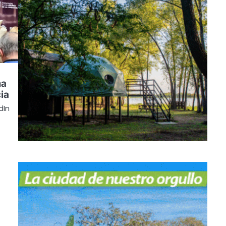
ma
ia
dIn