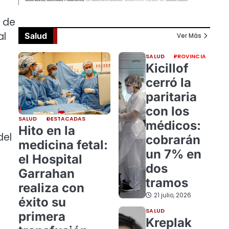
a de
al
Salud
Ver Más
SALUD
PROVINCIA
Kicillof
cerró la
paritaria
con los
SALUD
DESTACADAS
médicos:
Hito en la
del
cobrarán
medicina fetal:
un 7% en
el Hospital
dos
Garrahan
tramos
realiza con
21 julio, 2026
éxito su
SALUD
primera
Kreplak