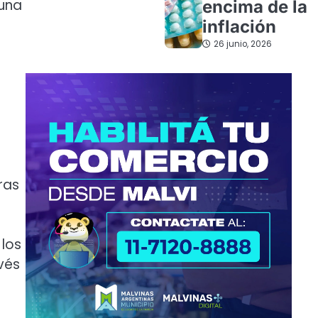
 una
encima de la
inflación
26 junio, 2026
ras
 los
avés