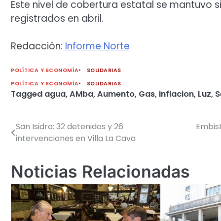
Este nivel de cobertura estatal se mantuvo s
registrados en abril.
Redacción:
Informe Norte
POLÍTICA Y ECONOMÍA
SOLIDARIAS
POLÍTICA Y ECONOMÍA
SOLIDARIAS
Tagged
agua
,
AMba
,
Aumento
,
Gas
,
inflacion
,
Luz
,
S
San Isidro: 32 detenidos y 26
Embist
Navegación
intervenciones en Villa La Cava
de
entradas
Noticias Relacionadas