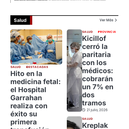
Salud
Ver Más
SALUD
PROVINCIA
Kicillof
cerró la
paritaria
con los
SALUD
DESTACADAS
médicos:
Hito en la
cobrarán
medicina fetal:
un 7% en
el Hospital
dos
Garrahan
tramos
realiza con
21 julio, 2026
éxito su
SALUD
primera
Kreplak