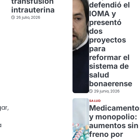
transfusión
defendió el
intrauterina
IOMA y
26 julio, 2026
presentó
dos
proyectos
para
reformar el
sistema de
salud
bonaerense
29 junio, 2026
SALUD
Medicamento
gar,
y monopolio:
aumentos sin
a
freno por