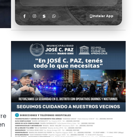
rre
en