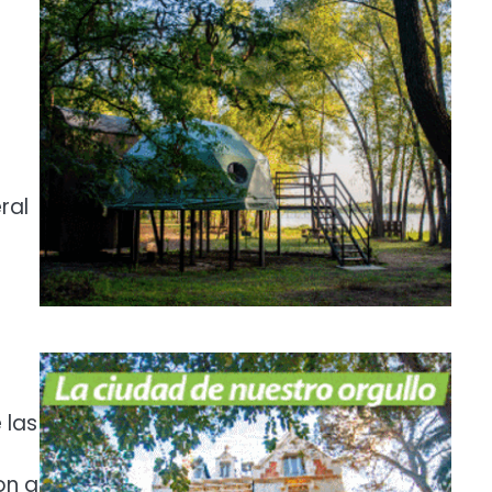
ral
 las
on a