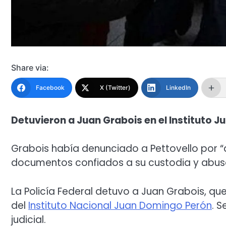
Share via:
Facebook
X (Twitter)
LinkedIn
Detuvieron a Juan Grabois en el Instituto 
Grabois había denunciado a Pettovello por “
documentos confiados a su custodia y abuso
La Policía Federal detuvo a Juan Grabois, qu
del
Instituto Nacional Juan Domingo Perón
. S
judicial.