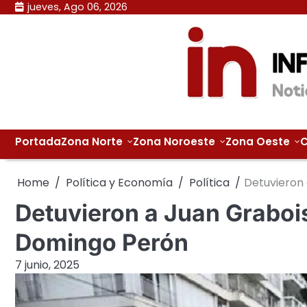
Skip
jueves, Ago 06, 2026
to
content
Portada
Zona Norte
Zona Noroeste
Zona Oeste
C
Home
Política y Economía
Política
Detuvieron 
Detuvieron a Juan Grabois
Domingo Perón
7 junio, 2025