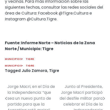
y vecinas. Para más información sobre las
siguientes fechas, consultar las redes sociales del
área de Cultura: Facebook @Tigre.Cultura e
Instagram @Cultura.Tigre.
Fuente: Informe Norte – Noticias de la Zona
Norte / Municipio: Tigre
MUNICIPIOS
TIGRE
MUNICIPIOS
TIGRE
Tagged
Julio Zamora
,
Tigre
Jorge Macri, en el Día de
Junto al Presidente,
Navegación
la Independencia: “que
Jorge Macri participó
de
sea un nuevo punto de
del desfile militar para
partida para que la
celebrar el Día de la
entradas