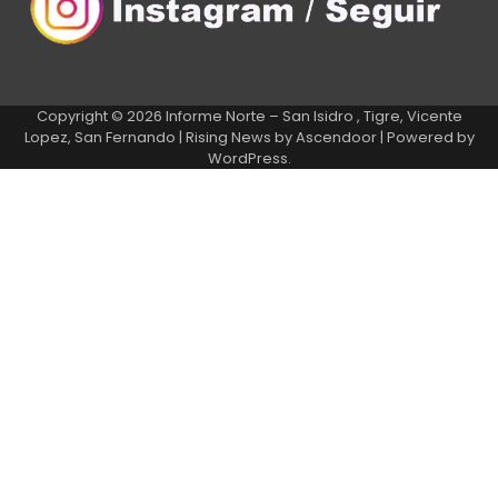
Copyright © 2026
Informe Norte – San Isidro , Tigre, Vicente
Lopez, San Fernando
| Rising News by
Ascendoor
| Powered by
WordPress
.