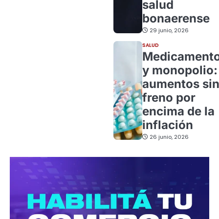
salud
bonaerense
29 junio, 2026
SALUD
Medicament
y monopolio:
aumentos si
freno por
encima de la
inflación
26 junio, 2026