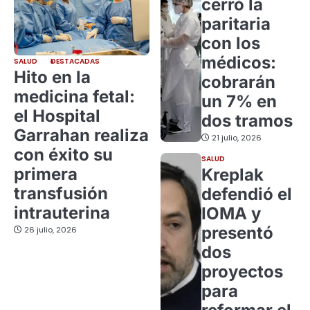
cerró la
paritaria
con los
médicos:
SALUD
DESTACADAS
Hito en la
cobrarán
medicina fetal:
un 7% en
el Hospital
dos tramos
Garrahan realiza
21 julio, 2026
con éxito su
SALUD
primera
Kreplak
transfusión
defendió el
intrauterina
IOMA y
presentó
26 julio, 2026
dos
proyectos
para