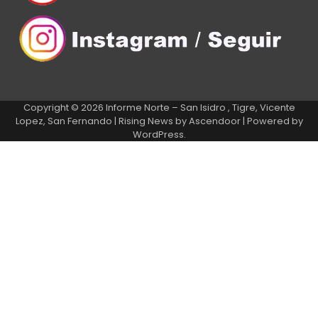
Copyright © 2026
Informe Norte – San Isidro , Tigre, Vicente
Lopez, San Fernando
| Rising News by
Ascendoor
| Powered by
WordPress
.