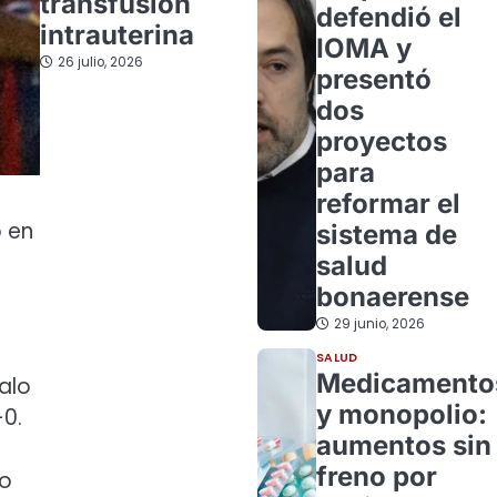
transfusión
defendió el
intrauterina
IOMA y
26 julio, 2026
presentó
dos
proyectos
para
reformar el
o en
sistema de
a
salud
bonaerense
29 junio, 2026
SALUD
Medicamento
alo
y monopolio:
-0.
aumentos sin
freno por
ro