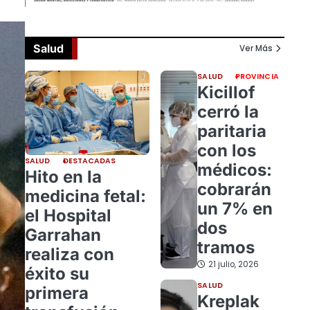
Salud
Ver Más
SALUD
PROVINCIA
Kicillof
cerró la
paritaria
con los
SALUD
DESTACADAS
médicos:
Hito en la
cobrarán
medicina fetal:
un 7% en
el Hospital
dos
Garrahan
tramos
realiza con
21 julio, 2026
éxito su
SALUD
primera
Kreplak