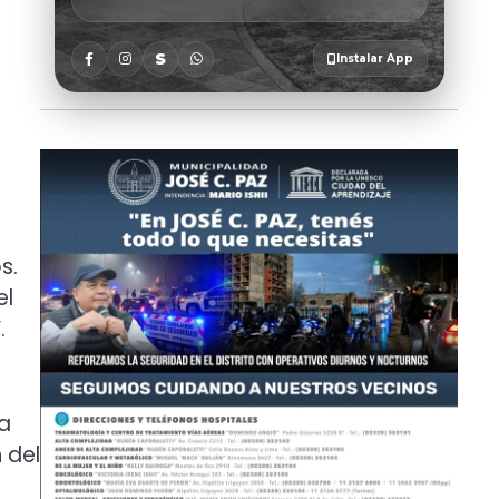
s.
el
.
 a
 del