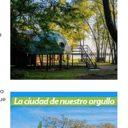
a
 a
que