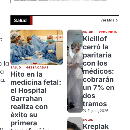
Salud
Ver Más
SALUD
PROVINCIA
Kicillof
o
cerró la
paritaria
con los
a la
SALUD
DESTACADAS
médicos:
la
Hito en la
cobrarán
a.
medicina fetal:
un 7% en
el Hospital
dos
Garrahan
tramos
realiza con
21 julio, 2026
éxito su
SALUD
primera
Kreplak
io