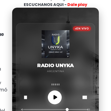
ESCUCHANOS AQUI -
Dale play
ue
n
y
ormó
del