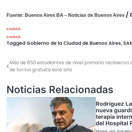
/ 
Fuente: Buenos Aires BA – Noticias de Buenos Aires
CIUDAD
CIUDAD
Tagged
Gobierno de la Ciudad de Buenos Aires
,
SA
Más de 850 estudiantes de nivel primario recibieron 
Navegación
de forma gratuita este año
de
entradas
Noticias Relacionadas
Rodríguez Lar
nueva guardi
terapia inter
del Hospital 
Share via: Facebo