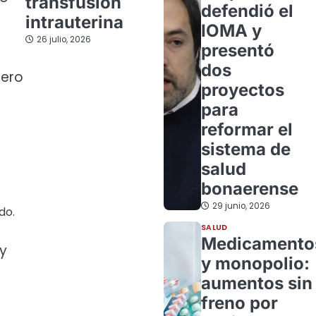
transfusión
defendió el
intrauterina
IOMA y
26 julio, 2026
presentó
dos
pero
proyectos
para
reformar el
sistema de
salud
bonaerense
29 junio, 2026
do.
SALUD
Medicamento
 y
y monopolio:
aumentos sin
freno por