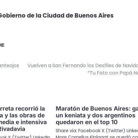
Gobierno de la Ciudad de Buenos Aires
ME
anteojos
Vuelven a San Fernando los Desfiles de Navid
“Tu Foto con Papá N
reta recorrió la
Maratón de Buenos Aires: g
a y las obras de
un keniata y dos argentinos
media e intensiva
quedaron en el top 10
Rivadavia
Share via: Facebook X (Twitter) Linke
More Cornelius Kiplagat se quedó co
ok X (Twitter) LinkedIn