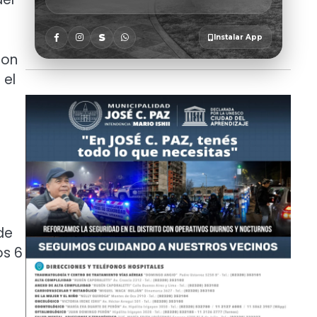
con
 el
de
os 6