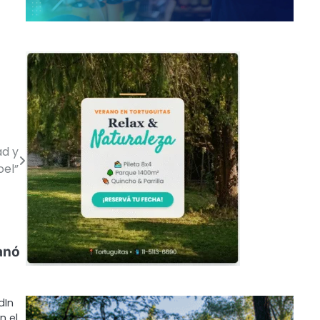
ad y
oel”
anó
dIn
n el