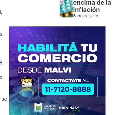
encima de la
inflación
,
26 junio, 2026
s
8.
a
enso