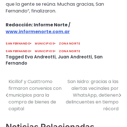
que la gente se reúna. Muchas gracias, San
Fernando”, finalizaron.
Redacción: Informe Norte /
www.informenorte.com.ar
SAN FERNANDO
MUNICIPIOS
ZONA NORTE
SAN FERNANDO
MUNICIPIOS
ZONA NORTE
Tagged
Eva Andreotti
,
Juan Andreotti
,
San
Fernando
Kicillof y Cuattromo
San Isidro: gracias a las
Navegación
firmaron convenios con
alertas vecinales por
de
municipios para la
WhatsApp, detienen
compra de bienes de
delincuentes en tiempo
entradas
capital
récord
Noticias Relacionadas