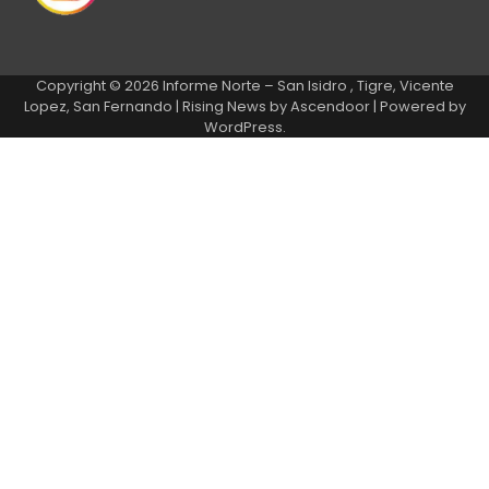
Copyright © 2026
Informe Norte – San Isidro , Tigre, Vicente
Lopez, San Fernando
| Rising News by
Ascendoor
| Powered by
WordPress
.