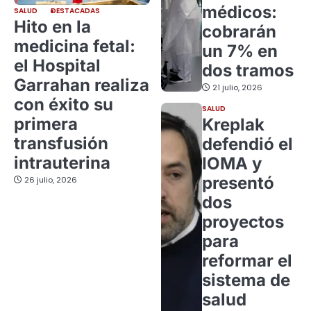
médicos:
SALUD
DESTACADAS
Hito en la
cobrarán
medicina fetal:
un 7% en
el Hospital
dos tramos
Garrahan realiza
21 julio, 2026
con éxito su
SALUD
primera
Kreplak
transfusión
defendió el
intrauterina
IOMA y
presentó
26 julio, 2026
dos
proyectos
para
reformar el
sistema de
salud