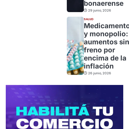
bonaerense
29 junio, 2026
SALUD
Medicament
y monopolio:
aumentos si
freno por
encima de la
inflación
26 junio, 2026