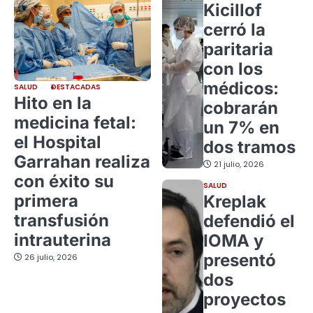
Kicillof
cerró la
paritaria
con los
médicos:
SALUD
DESTACADAS
Hito en la
cobrarán
medicina fetal:
un 7% en
el Hospital
dos tramos
Garrahan realiza
21 julio, 2026
con éxito su
SALUD
primera
Kreplak
transfusión
defendió el
intrauterina
IOMA y
presentó
26 julio, 2026
dos
proyectos