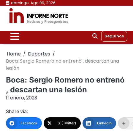
Skip
domingo, Ago 09, 2026
to
content
Seguinos
Home
Deportes
Boca: Sergio Romero no entrenó , descartan una
lesión
Boca: Sergio Romero no entrenó
, descartan una lesión
11 enero, 2023
Share via:
Facebook
X (Twitter)
LinkedIn