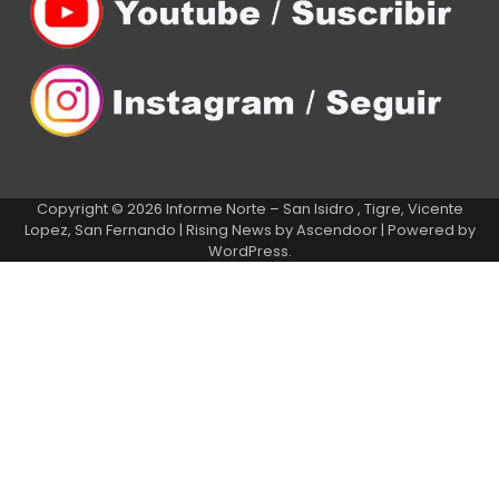
Copyright © 2026
Informe Norte – San Isidro , Tigre, Vicente
Lopez, San Fernando
| Rising News by
Ascendoor
| Powered by
WordPress
.