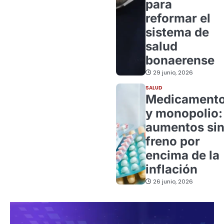
para
reformar el
sistema de
salud
bonaerense
29 junio, 2026
SALUD
Medicament
y monopolio:
aumentos si
freno por
encima de la
inflación
26 junio, 2026