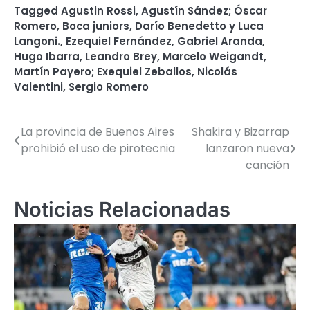
Tagged
Agustin Rossi
,
Agustín Sández; Óscar
Romero
,
Boca juniors
,
Darío Benedetto y Luca
Langoni.
,
Ezequiel Fernández
,
Gabriel Aranda
,
Hugo Ibarra
,
Leandro Brey
,
Marcelo Weigandt
,
Martín Payero; Exequiel Zeballos
,
Nicolás
Valentini
,
Sergio Romero
La provincia de Buenos Aires
Shakira y Bizarrap
Navegación
prohibió el uso de pirotecnia
lanzaron nueva
de
canción
entradas
Noticias Relacionadas