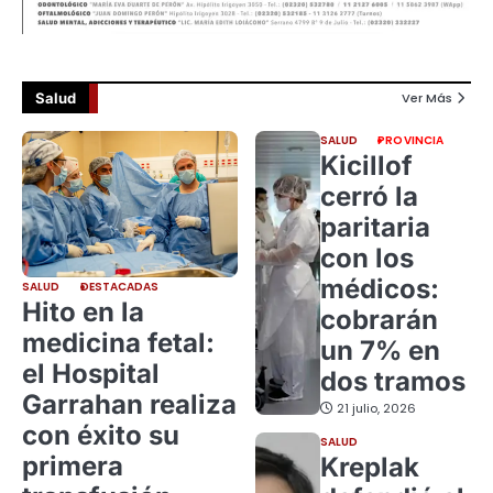
Salud
Ver Más
SALUD
PROVINCIA
Kicillof
cerró la
paritaria
con los
médicos:
SALUD
DESTACADAS
Hito en la
cobrarán
medicina fetal:
un 7% en
el Hospital
dos tramos
Garrahan realiza
21 julio, 2026
con éxito su
SALUD
primera
Kreplak