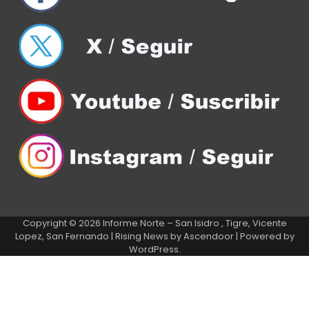
Copyright © 2026
Informe Norte – San Isidro , Tigre, Vicente
Lopez, San Fernando
| Rising News by
Ascendoor
| Powered by
WordPress
.