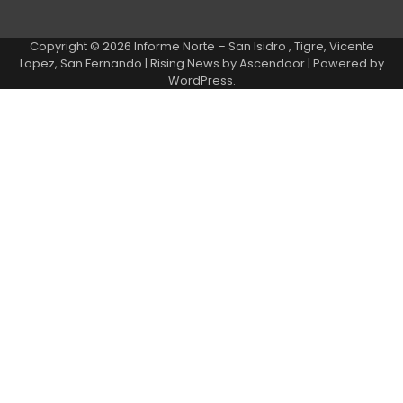
Copyright © 2026
Informe Norte – San Isidro , Tigre, Vicente
Lopez, San Fernando
| Rising News by
Ascendoor
| Powered by
WordPress
.