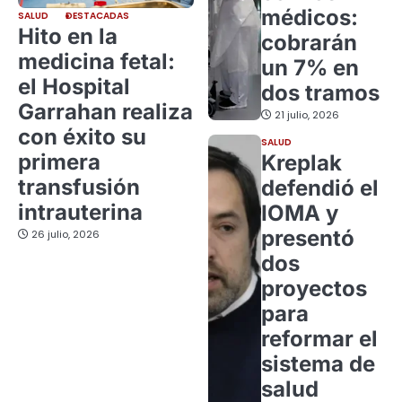
médicos:
SALUD
DESTACADAS
Hito en la
cobrarán
medicina fetal:
un 7% en
el Hospital
dos tramos
Garrahan realiza
21 julio, 2026
con éxito su
SALUD
primera
Kreplak
transfusión
defendió el
intrauterina
IOMA y
presentó
26 julio, 2026
dos
proyectos
para
reformar el
sistema de
salud