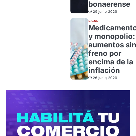
bonaerense
29 junio, 2026
SALUD
Medicament
y monopolio:
aumentos si
freno por
encima de la
inflación
26 junio, 2026