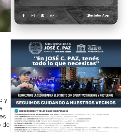
o y
e
des
o de