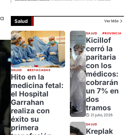
da
Salud
Ver Más
SALUD
PROVINCIA
Kicillof
cerró la
paritaria
con los
SALUD
DESTACADAS
médicos:
Hito en la
cobrarán
medicina fetal:
un 7% en
el Hospital
dos
Garrahan
tramos
realiza con
21 julio, 2026
éxito su
SALUD
primera
Kreplak