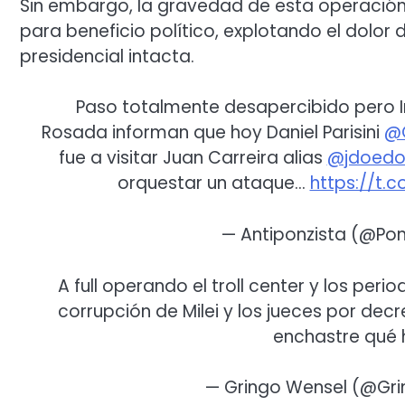
Sin embargo, la gravedad de esta operación ra
para beneficio político, explotando el dolor
presidencial intacta.
Paso totalmente desapercibido pero I
Rosada informan que hoy Daniel Parisini
@
fue a visitar Juan Carreira alias
@jdoedoe
orquestar un ataque…
https://t.c
— Antiponzista (@Pon
A full operando el troll center y los per
corrupción de Milei y los jueces por dec
enchastre qué h
— Gringo Wensel (@Gr