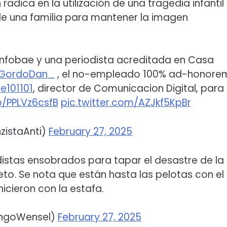
dica en la utilización de una tragedia infantil
 de una familia para mantener la imagen
nfobae y una periodista acreditada en Casa
GordoDan_
, el no-empleado 100% ad-honore
101101
, director de Comunicacion Digital, para
o/PPLVz6csfB
pic.twitter.com/AZJkf5KpBr
zistaAnti)
February 27, 2025
iodistas ensobrados para tapar el desastre de la
reto. Se nota que están hasta las pelotas con el
icieron con la estafa.
ingoWensel)
February 27, 2025