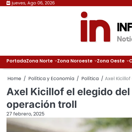
Skip
jueves, Ago 06, 2026
to
content
Portada
Zona Norte
Zona Noroeste
Zona Oeste
C
Home
Política y Economía
Política
Axel Kicillo
Axel Kicillof el elegido d
operación troll
27 febrero, 2025