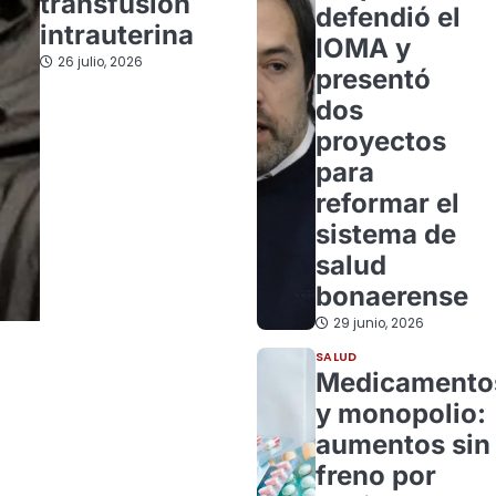
transfusión
defendió el
intrauterina
IOMA y
26 julio, 2026
presentó
dos
proyectos
para
reformar el
sistema de
salud
bonaerense
29 junio, 2026
SALUD
Medicamento
y monopolio:
aumentos sin
freno por