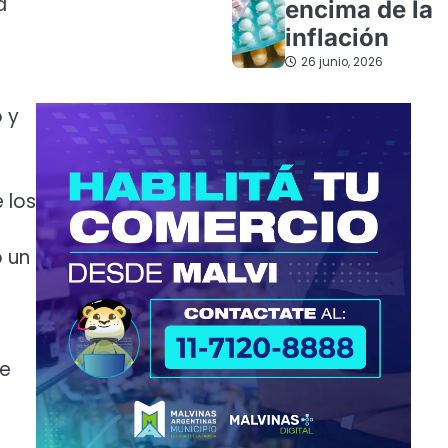
a
encima de la
inflación
26 junio, 2026
 y
 los
 un
de