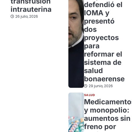
transfusión
defendió el
intrauterina
IOMA y
26 julio, 2026
presentó
dos
proyectos
para
reformar el
sistema de
salud
bonaerense
29 junio, 2026
SALUD
Medicamento
y monopolio:
aumentos sin
freno por