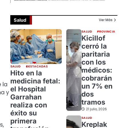
Salud
Ver Más
SALUD
PROVINCIA
Kicillof
cerró la
paritaria
con los
SALUD
DESTACADAS
médicos:
Hito en la
cobrarán
medicina fetal:
 la
un 7% en
el Hospital
na y
dos
Garrahan
tramos
realiza con
21 julio, 2026
éxito su
SALUD
primera
Kreplak
s,