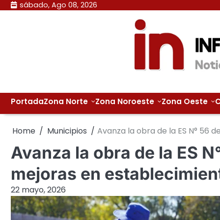
Skip
sábado, Ago 08, 2026
to
content
Portada
Zona Norte
Zona Noroeste
Zona Oeste
C
Home
Municipios
Avanza la obra de la ES N° 56 d
Avanza la obra de la ES N
mejoras en establecimien
22 mayo, 2026