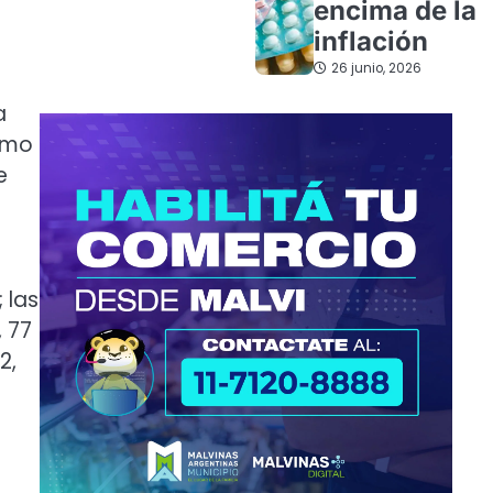
encima de la
inflación
26 junio, 2026
a
como
e
 las
, 77
2,