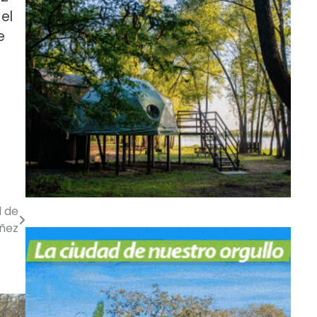
el
e
l de
iñez