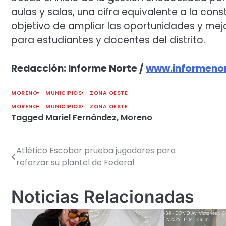
aulas y salas, una cifra equivalente a la con
objetivo de ampliar las oportunidades y mej
para estudiantes y docentes del distrito.
Redacción: Informe Norte /
www.informenor
MORENO
MUNICIPIOS
ZONA OESTE
MORENO
MUNICIPIOS
ZONA OESTE
Tagged
Mariel Fernández
,
Moreno
Atlético Escobar prueba jugadores para
Navegación
reforzar su plantel de Federal
de
entradas
Noticias Relacionadas