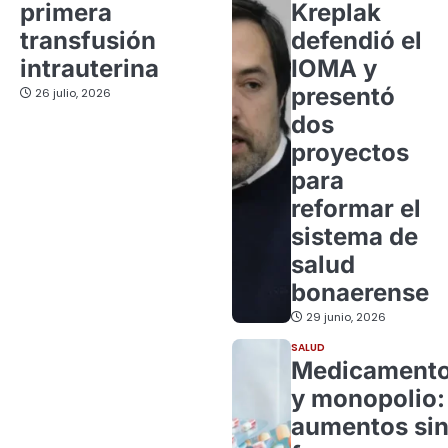
primera
Kreplak
transfusión
defendió el
intrauterina
IOMA y
presentó
26 julio, 2026
dos
proyectos
para
reformar el
sistema de
salud
bonaerense
29 junio, 2026
SALUD
Medicament
y monopolio:
aumentos si