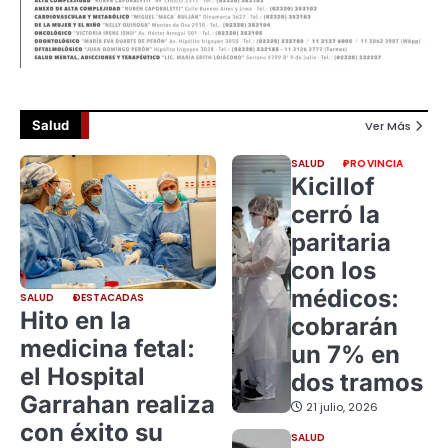
Salud
Ver Más
SALUD
PROVINCIA
Kicillof
cerró la
paritaria
con los
médicos:
SALUD
DESTACADAS
Hito en la
cobrarán
medicina fetal:
un 7% en
el Hospital
dos tramos
Garrahan realiza
21 julio, 2026
con éxito su
SALUD