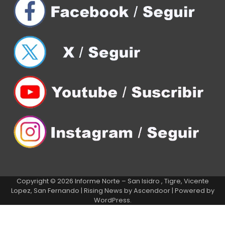
Copyright © 2026
Informe Norte – San Isidro , Tigre, Vicente
Lopez, San Fernando
| Rising News by
Ascendoor
| Powered by
WordPress
.