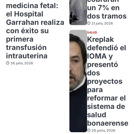
medicina fetal:
un 7% en
el Hospital
dos tramos
Garrahan realiza
21 julio, 2026
con éxito su
SALUD
primera
Kreplak
transfusión
defendió el
intrauterina
IOMA y
presentó
26 julio, 2026
dos
proyectos
para
reformar el
sistema de
salud
bonaerense
29 junio, 2026