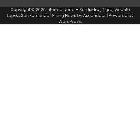
Copyright © 2026
Informe Norte – San Isidro , Tigre, Vicente
Lopez, San Fernando
| Rising News by
Ascendoor
| Powered by
WordPress
.