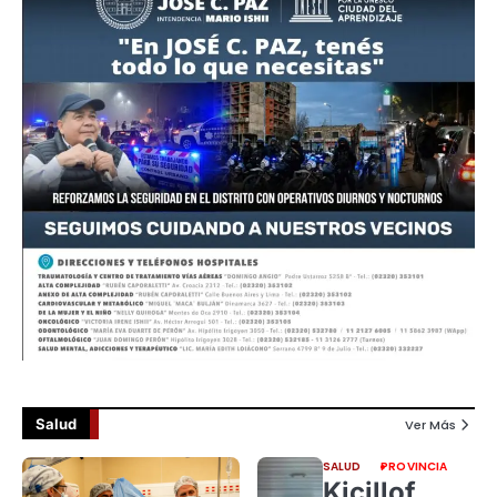
Salud
Ver Más
SALUD
PROVINCIA
Kicillof