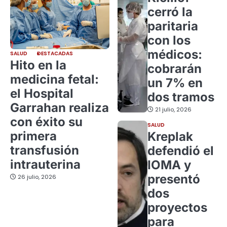
cerró la
paritaria
con los
médicos:
SALUD
DESTACADAS
Hito en la
cobrarán
medicina fetal:
un 7% en
el Hospital
dos tramos
Garrahan realiza
21 julio, 2026
con éxito su
SALUD
primera
Kreplak
transfusión
defendió el
intrauterina
IOMA y
presentó
26 julio, 2026
dos
proyectos
para