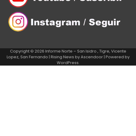
Copyright © 2026
Informe Norte – San Isidro , Tigre, Vicente
Lopez, San Fernando
| Rising News by
Ascendoor
| Powered by
WordPress
.