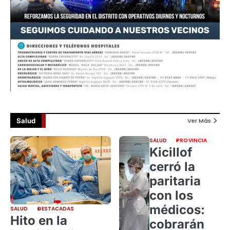
Salud
Ver Más
SALUD
PROVINCIA
Kicillof
cerró la
paritaria
con los
médicos:
SALUD
DESTACADAS
Hito en la
cobrarán