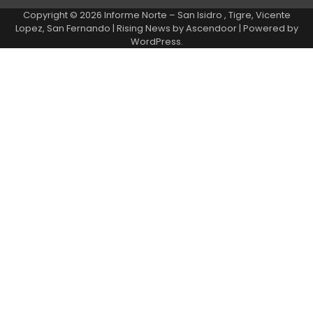
Copyright © 2026
Informe Norte – San Isidro , Tigre, Vicente
Lopez, San Fernando
| Rising News by
Ascendoor
| Powered by
WordPress
.