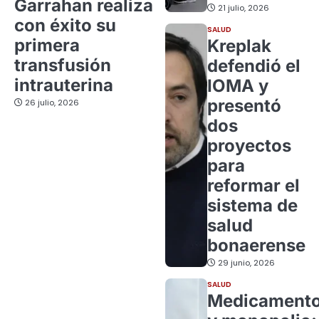
Garrahan realiza
21 julio, 2026
con éxito su
SALUD
primera
Kreplak
transfusión
defendió el
intrauterina
IOMA y
presentó
26 julio, 2026
dos
proyectos
para
reformar el
sistema de
salud
bonaerense
29 junio, 2026
SALUD
Medicament