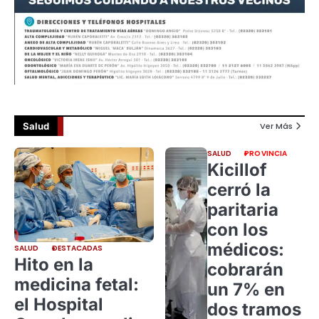
Salud
Ver Más
SALUD
PROVINCIA
Kicillof
cerró la
paritaria
con los
médicos:
SALUD
DESTACADAS
Hito en la
cobrarán
medicina fetal:
un 7% en
el Hospital
dos tramos