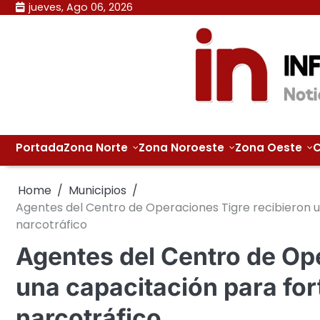
Skip
jueves, Ago 06, 2026
to
content
Portada
Zona Norte
Zona Noroeste
Zona Oeste
C
Home
Municipios
Agentes del Centro de Operaciones Tigre recibieron u
narcotráfico
Agentes del Centro de Ope
una capacitación para fort
narcotráfico