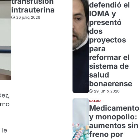
transfusión
defendió el
intrauterina
IOMA y
26 julio, 2026
presentó
dos
proyectos
para
reformar el
sistema de
salud
bonaerense
29 junio, 2026
dez,
SALUD
erno
Medicamento
y monopolio:
aumentos sin
 le
freno por