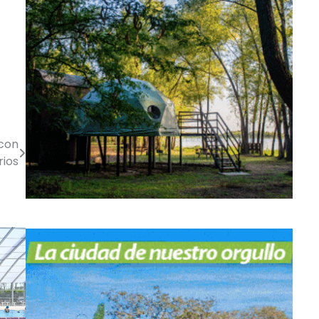
 con
rios