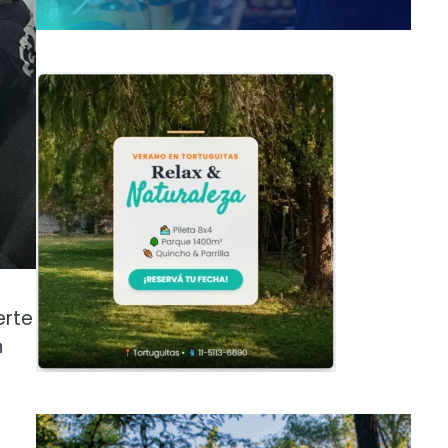
erte
n