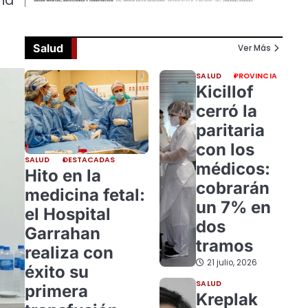
una
Salud
Ver Más
SALUD
PROVINCIA
Kicillof
cerró la
paritaria
con los
SALUD
DESTACADAS
médicos:
Hito en la
cobrarán
medicina fetal:
un 7% en
el Hospital
dos
Garrahan
tramos
realiza con
21 julio, 2026
éxito su
SALUD
primera
Kreplak