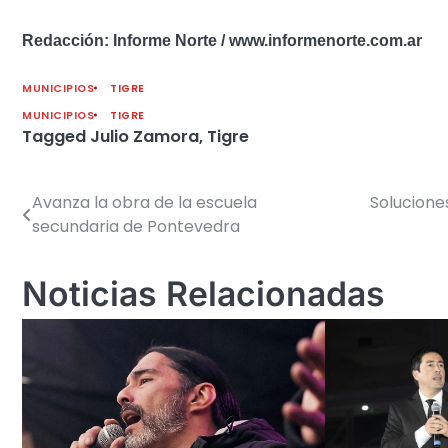
Redacción: Informe Norte / www.informenorte.com.ar
MUNICIPIOS
TIGRE
MUNICIPIOS
TIGRE
Tagged
Julio Zamora
,
Tigre
Avanza la obra de la escuela
Solucione
Navegación
secundaria de Pontevedra
de
entradas
Noticias Relacionadas