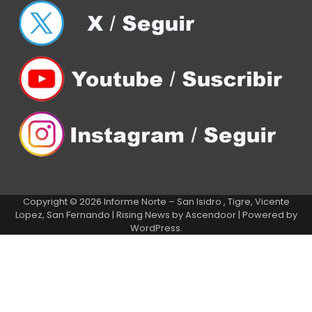
Copyright © 2026
Informe Norte – San Isidro , Tigre, Vicente
Lopez, San Fernando
| Rising News by
Ascendoor
| Powered by
WordPress
.