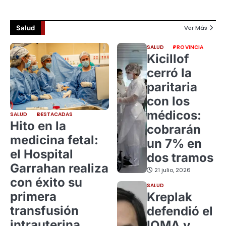
Salud
Ver Más
SALUD
PROVINCIA
Kicillof
cerró la
paritaria
con los
médicos:
SALUD
DESTACADAS
Hito en la
cobrarán
medicina fetal:
un 7% en
el Hospital
dos tramos
Garrahan realiza
21 julio, 2026
con éxito su
SALUD
primera
Kreplak
transfusión
defendió el
intrauterina
IOMA y