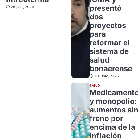
presentó
26 julio, 2026
dos
proyectos
para
reformar el
sistema de
salud
bonaerense
29 junio, 2026
SALUD
Medicament
y monopolio:
aumentos si
freno por
encima de la
inflación