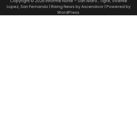
Copyright © 2026
Informe Norte – San Isidro , Tigre, Vicente
Lopez, San Fernando
| Rising News by
Ascendoor
| Powered by
WordPress
.