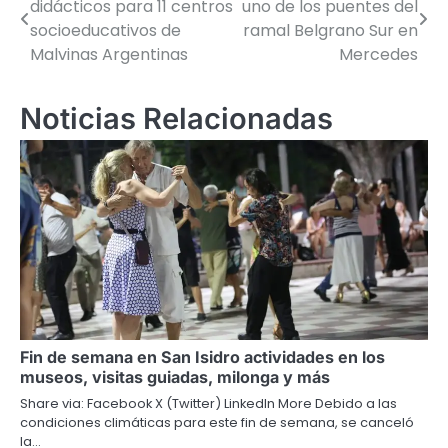
didácticos para 11 centros
uno de los puentes del
de
socioeducativos de
ramal Belgrano Sur en
Malvinas Argentinas
Mercedes
entradas
Noticias Relacionadas
Fin de semana en San Isidro actividades en los
museos, visitas guiadas, milonga y más
Share via: Facebook X (Twitter) LinkedIn More Debido a las
condiciones climáticas para este fin de semana, se canceló
la…