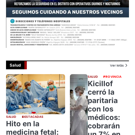
Salud
Ver Más
SALUD
PROVINCIA
Kicillof
cerró la
paritaria
con los
médicos:
SALUD
DESTACADAS
Hito en la
cobrarán
medicina fetal:
un 7% en