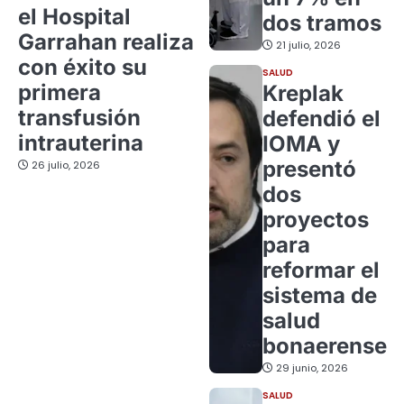
el Hospital
dos tramos
Garrahan realiza
21 julio, 2026
con éxito su
SALUD
primera
Kreplak
transfusión
defendió el
intrauterina
IOMA y
presentó
26 julio, 2026
dos
proyectos
para
reformar el
sistema de
salud
bonaerense
29 junio, 2026
SALUD