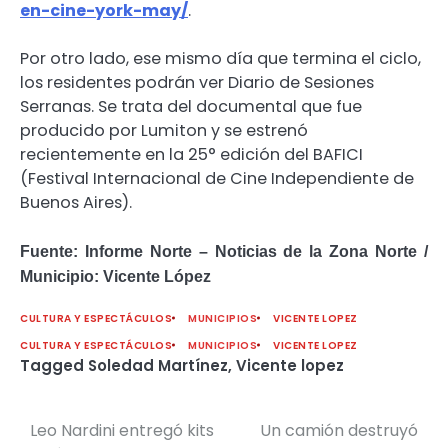
en-cine-york-may/
.
Por otro lado, ese mismo día que termina el ciclo,
los residentes podrán ver Diario de Sesiones
Serranas. Se trata del documental que fue
producido por Lumiton y se estrenó
recientemente en la 25° edición del BAFICI
(Festival Internacional de Cine Independiente de
Buenos Aires).
Fuente: Informe Norte – Noticias de la Zona Norte /
Municipio: Vicente López
CULTURA Y ESPECTÁCULOS
MUNICIPIOS
VICENTE LOPEZ
CULTURA Y ESPECTÁCULOS
MUNICIPIOS
VICENTE LOPEZ
Tagged
Soledad Martínez
,
Vicente lopez
Leo Nardini entregó kits
Un camión destruyó
Navegación