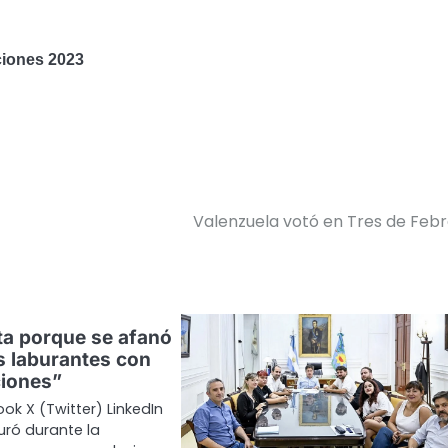
cciones 2023
Valenzuela votó en Tres de Feb
sta porque se afanó
os laburantes con
ciones”
ok X (Twitter) LinkedIn
uró durante la