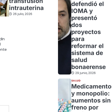
transfusión
defendió el
intrauterina
IOMA y
26 julio, 2026
presentó
dos
proyectos
para
dIn
l
reformar el
ente
sistema de
salud
bonaerense
29 junio, 2026
SALUD
Medicamento
y monopolio:
aumentos sin
freno por