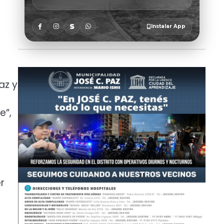
az y
e”,
,
r