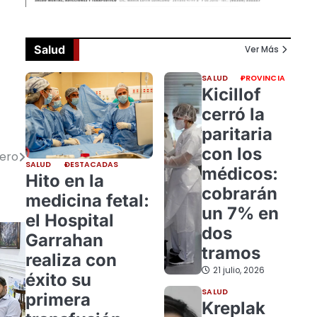
Salud
Ver Más
SALUD
PROVINCIA
Kicillof
cerró la
paritaria
con los
rero
SALUD
DESTACADAS
médicos:
Hito en la
cobrarán
medicina fetal:
un 7% en
el Hospital
dos
Garrahan
tramos
realiza con
21 julio, 2026
éxito su
SALUD
primera
Kreplak