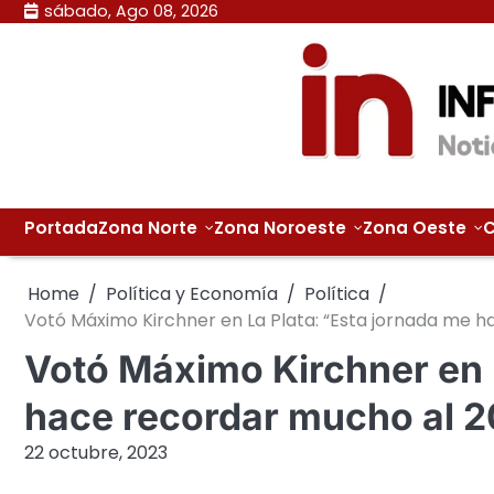
Skip
sábado, Ago 08, 2026
to
content
Portada
Zona Norte
Zona Noroeste
Zona Oeste
C
Home
Política y Economía
Política
Votó Máximo Kirchner en La Plata: “Esta jornada me 
Votó Máximo Kirchner en 
hace recordar mucho al 
22 octubre, 2023