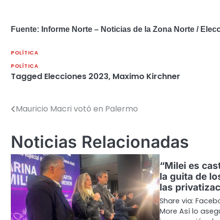
Fuente: Informe Norte – Noticias de la Zona Norte / Ele
POLÍTICA
POLÍTICA
Tagged
Elecciones 2023
,
Maximo Kirchner
Mauricio Macri votó en Palermo
Navegación
de
Noticias Relacionadas
entradas
“Milei es ca
la guita de l
las privatiza
Share via: Facebo
More Así lo aseg