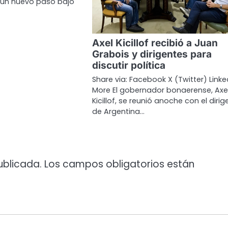
 un nuevo paso bajo
Axel Kicillof recibió a Juan
Grabois y dirigentes para
discutir política
Share via: Facebook X (Twitter) Linke
More El gobernador bonaerense, Axe
Kicillof, se reunió anoche con el dirig
de Argentina…
ublicada.
Los campos obligatorios están