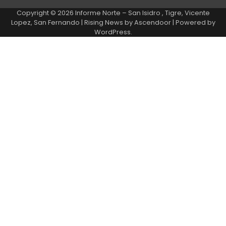
Copyright © 2026
Informe Norte – San Isidro , Tigre, Vicente
Lopez, San Fernando
| Rising News by
Ascendoor
| Powered by
WordPress
.