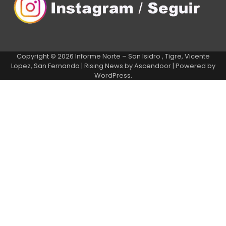
Copyright © 2026
Informe Norte – San Isidro , Tigre, Vicente
Lopez, San Fernando
| Rising News by
Ascendoor
| Powered by
WordPress
.