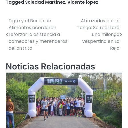
Tagged
Soledad Martínez
,
Vicente lopez
Tigre y el Banco de
Abrazados por el
Navegación
Alimentos acordaron
Tango: Se realizará
de
reforzar la asistencia a
una milonga
comedores y merenderos
vespertina en La
entradas
del distrito
Reja
Noticias Relacionadas