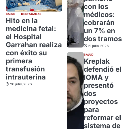
con los
médicos:
SALUD
DESTACADAS
Hito en la
cobrarán
medicina fetal:
un 7% en
el Hospital
dos tramos
Garrahan realiza
21 julio, 2026
con éxito su
SALUD
primera
Kreplak
transfusión
defendió el
intrauterina
IOMA y
presentó
26 julio, 2026
dos
proyectos
para
reformar el
sistema de