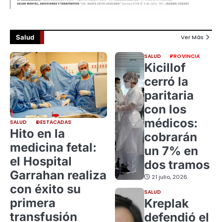
Salud
Ver Más
SALUD
PROVINCIA
Kicillof
cerró la
paritaria
con los
médicos:
SALUD
DESTACADAS
Hito en la
cobrarán
medicina fetal:
un 7% en
el Hospital
dos tramos
Garrahan realiza
21 julio, 2026
con éxito su
SALUD
primera
Kreplak
transfusión
defendió el