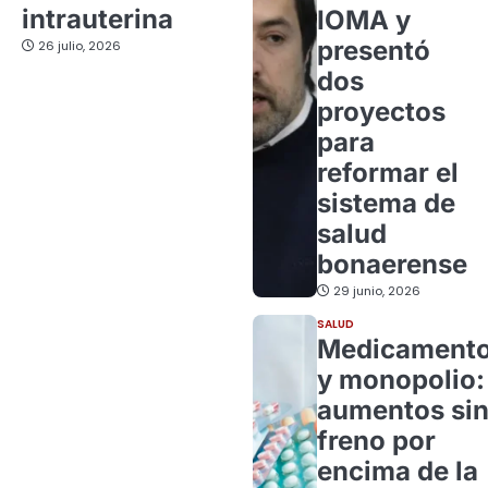
intrauterina
IOMA y
presentó
26 julio, 2026
dos
proyectos
para
reformar el
sistema de
salud
bonaerense
29 junio, 2026
SALUD
Medicament
y monopolio:
aumentos si
freno por
encima de la