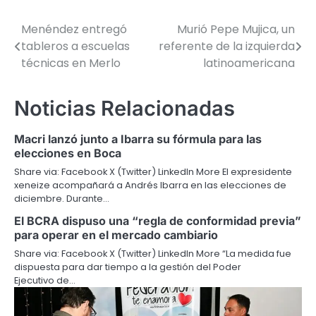
Menéndez entregó
Murió Pepe Mujica, un
Navegación
tableros a escuelas
referente de la izquierda
de
técnicas en Merlo
latinoamericana
entradas
Noticias Relacionadas
Macri lanzó junto a Ibarra su fórmula para las
elecciones en Boca
Share via: Facebook X (Twitter) LinkedIn More El expresidente
xeneize acompañará a Andrés Ibarra en las elecciones de
diciembre. Durante…
El BCRA dispuso una “regla de conformidad previa”
para operar en el mercado cambiario
Share via: Facebook X (Twitter) LinkedIn More “La medida fue
dispuesta para dar tiempo a la gestión del Poder
Ejecutivo de…