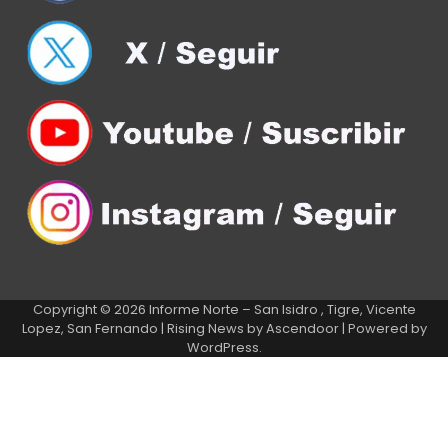
Copyright © 2026
Informe Norte – San Isidro , Tigre, Vicente
Lopez, San Fernando
| Rising News by
Ascendoor
| Powered by
WordPress
.