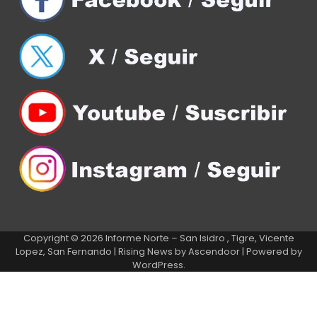
Copyright © 2026
Informe Norte – San Isidro , Tigre, Vicente
Lopez, San Fernando
| Rising News by
Ascendoor
| Powered by
WordPress
.