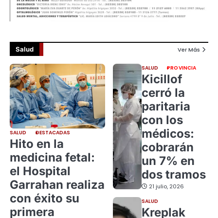
Salud
Ver Más
SALUD
PROVINCIA
Kicillof
cerró la
paritaria
con los
médicos:
SALUD
DESTACADAS
Hito en la
cobrarán
medicina fetal:
un 7% en
el Hospital
dos tramos
Garrahan realiza
21 julio, 2026
con éxito su
SALUD
primera
Kreplak