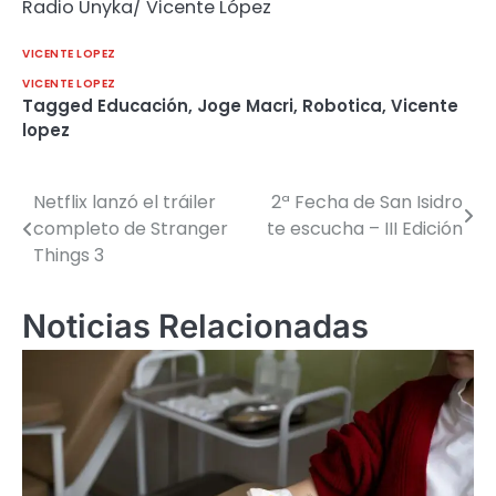
Radio Unyka/ Vicente López
VICENTE LOPEZ
VICENTE LOPEZ
Tagged
Educación
,
Joge Macri
,
Robotica
,
Vicente
lopez
Netflix lanzó el tráiler
2ª Fecha de San Isidro
Navegación
completo de Stranger
te escucha – III Edición
de
Things 3
entradas
Noticias Relacionadas