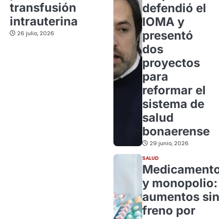
transfusión
defendió el
intrauterina
IOMA y
presentó
26 julio, 2026
dos
proyectos
para
reformar el
sistema de
salud
bonaerense
29 junio, 2026
SALUD
Medicament
y monopolio:
aumentos si
freno por