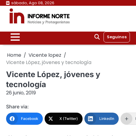
Skip
sábado, Ago 08, 2026
to
content
Seguinos
Home
Vicente lopez
Vicente López, jóvenes y tecnología
Vicente López, jóvenes y
tecnología
26 junio, 2019
Share via:
Facebook
X (Twitter)
LinkedIn