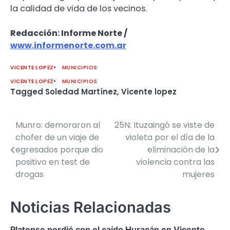
la calidad de vida de los vecinos.
Redacción: Informe Norte /
www.informenorte.com.ar
VICENTE LOPEZ
MUNICIPIOS
VICENTE LOPEZ
MUNICIPIOS
Tagged
Soledad Martínez
,
Vicente lopez
Munro: demoraron al
25N: Ituzaingó se viste de
Navegación
chofer de un viaje de
violeta por el día de la
de
egresados porque dio
eliminación de la
positivo en test de
violencia contra las
entradas
drogas
mujeres
Noticias Relacionadas
Platense perdió con el caído Huracán en Vicente