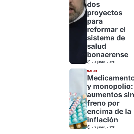
dos
proyectos
para
reformar el
sistema de
salud
bonaerense
29 junio, 2026
SALUD
Medicament
y monopolio:
aumentos si
freno por
encima de la
inflación
26 junio, 2026