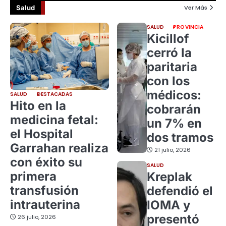
Salud
Ver Más
SALUD
PROVINCIA
Kicillof
cerró la
paritaria
con los
médicos:
SALUD
DESTACADAS
Hito en la
cobrarán
medicina fetal:
un 7% en
el Hospital
dos tramos
Garrahan realiza
21 julio, 2026
con éxito su
SALUD
primera
Kreplak
transfusión
defendió el
intrauterina
IOMA y
presentó
26 julio, 2026