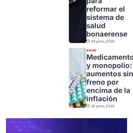
para
reformar el
sistema de
salud
bonaerense
29 junio, 2026
SALUD
Medicament
y monopolio:
aumentos si
freno por
encima de la
inflación
26 junio, 2026