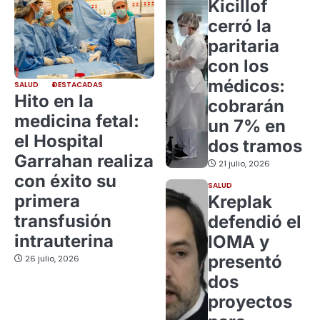
Kicillof
cerró la
paritaria
con los
médicos:
SALUD
DESTACADAS
Hito en la
cobrarán
medicina fetal:
un 7% en
el Hospital
dos tramos
Garrahan realiza
21 julio, 2026
con éxito su
SALUD
primera
Kreplak
transfusión
defendió el
intrauterina
IOMA y
presentó
26 julio, 2026
dos
proyectos