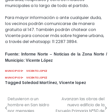
municipales a lo largo de todo el partido.
Para mayor información o ante cualquier duda,
los vecinos podrán comunicarse de manera
gratuita al 147. También podrán chatear con
Vicente para conocer más sobre higiene urbana,
a través del whatsapp: 11 2287 3894.
Fuente: Informe Norte – Noticias de la Zona Norte /
Municipio: Vicente López
MUNICIPIOS
VICENTE LOPEZ
MUNICIPIOS
VICENTE LOPEZ
Tagged
Soledad Martínez
,
Vicente lopez
Detuvieron a un
Avanzan las obras del
Navegación
hombre en San Isidro
nuevo edificio de la
de
por mensajes
Escuela Primaria N°50 de