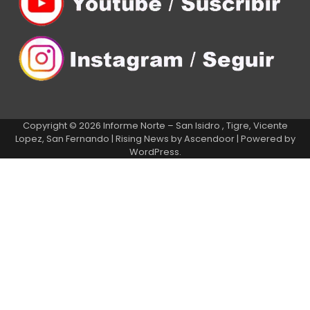
Copyright © 2026
Informe Norte – San Isidro , Tigre, Vicente
Lopez, San Fernando
| Rising News by
Ascendoor
| Powered by
WordPress
.