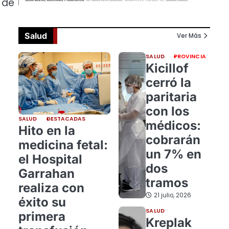
 de
Salud
Ver Más
SALUD
PROVINCIA
Kicillof
cerró la
paritaria
con los
SALUD
DESTACADAS
médicos:
Hito en la
cobrarán
medicina fetal:
un 7% en
el Hospital
dos
Garrahan
tramos
realiza con
21 julio, 2026
éxito su
SALUD
primera
Kreplak