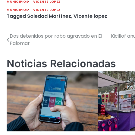
MUNICIPIOS
VICENTE LOPEZ
MUNICIPIOS
VICENTE LOPEZ
Tagged
Soledad Martínez
,
Vicente lopez
Dos detenidos por robo agravado en El
Kicillof a
Navegación
Palomar
de
entradas
Noticias Relacionadas