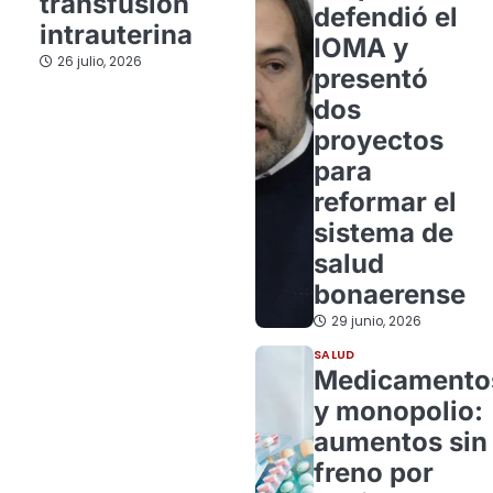
transfusión
defendió el
intrauterina
IOMA y
26 julio, 2026
presentó
dos
proyectos
para
reformar el
sistema de
salud
bonaerense
29 junio, 2026
SALUD
Medicamento
y monopolio:
aumentos sin
freno por