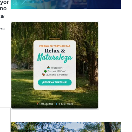
ayor
ano
dIn
nas