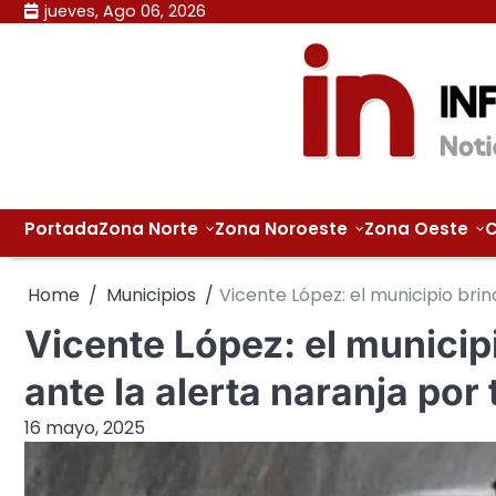
Skip
jueves, Ago 06, 2026
to
content
Portada
Zona Norte
Zona Noroeste
Zona Oeste
C
Home
Municipios
Vicente López: el municipio br
Vicente López: el munici
ante la alerta naranja por
16 mayo, 2025