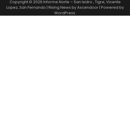
Copyright © 2026
Informe Norte – San Isidro , Tigre, Vicente
Lopez, San Fernando
| Rising News by
Ascendoor
| Powered by
WordPress
.