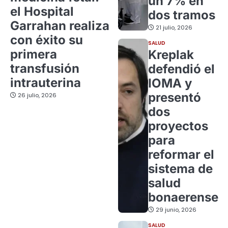
un 7% en
el Hospital
dos tramos
Garrahan realiza
21 julio, 2026
con éxito su
SALUD
primera
Kreplak
transfusión
defendió el
intrauterina
IOMA y
presentó
26 julio, 2026
dos
proyectos
para
reformar el
sistema de
salud
bonaerense
29 junio, 2026
SALUD