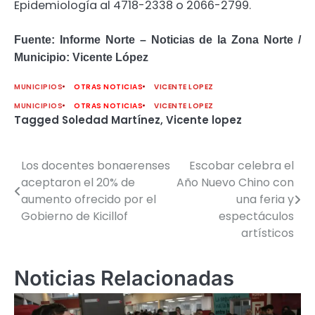
Epidemiología al 4718-2338 o 2066-2799.
Fuente: Informe Norte – Noticias de la Zona Norte /
Municipio: Vicente López
MUNICIPIOS
OTRAS NOTICIAS
VICENTE LOPEZ
MUNICIPIOS
OTRAS NOTICIAS
VICENTE LOPEZ
Tagged
Soledad Martínez
,
Vicente lopez
Los docentes bonaerenses
Escobar celebra el
Navegación
aceptaron el 20% de
Año Nuevo Chino con
de
aumento ofrecido por el
una feria y
Gobierno de Kicillof
espectáculos
entradas
artísticos
Noticias Relacionadas