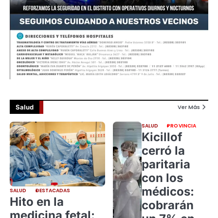
Salud
Ver Más
SALUD
PROVINCIA
Kicillof
cerró la
paritaria
con los
médicos:
SALUD
DESTACADAS
Hito en la
cobrarán
medicina fetal: