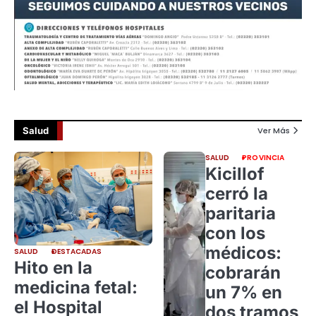
Salud
Ver Más
SALUD
PROVINCIA
Kicillof
cerró la
paritaria
con los
médicos:
SALUD
DESTACADAS
Hito en la
cobrarán
medicina fetal:
un 7% en
el Hospital
dos tramos