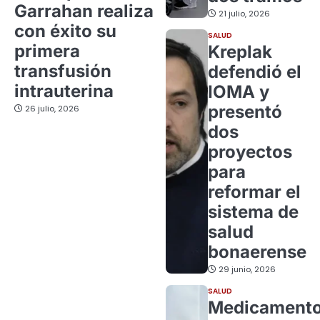
Garrahan realiza
21 julio, 2026
con éxito su
SALUD
primera
Kreplak
transfusión
defendió el
intrauterina
IOMA y
presentó
26 julio, 2026
dos
proyectos
para
reformar el
sistema de
salud
bonaerense
29 junio, 2026
SALUD
Medicament