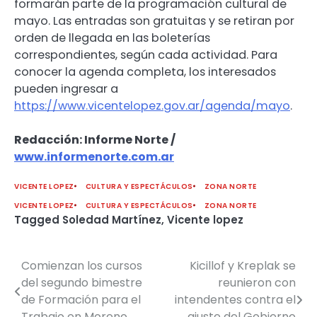
formarán parte de la programación cultural de
mayo. Las entradas son gratuitas y se retiran por
orden de llegada en las boleterías
correspondientes, según cada actividad. Para
conocer la agenda completa, los interesados
pueden ingresar a
https://www.vicentelopez.gov.ar/agenda/mayo
.
Redacción: Informe Norte /
www.informenorte.com.ar
VICENTE LOPEZ
CULTURA Y ESPECTÁCULOS
ZONA NORTE
VICENTE LOPEZ
CULTURA Y ESPECTÁCULOS
ZONA NORTE
Tagged
Soledad Martínez
,
Vicente lopez
Comienzan los cursos
Kicillof y Kreplak se
Navegación
del segundo bimestre
reunieron con
de
de Formación para el
intendentes contra el
Trabajo en Moreno
ajuste del Gobierno