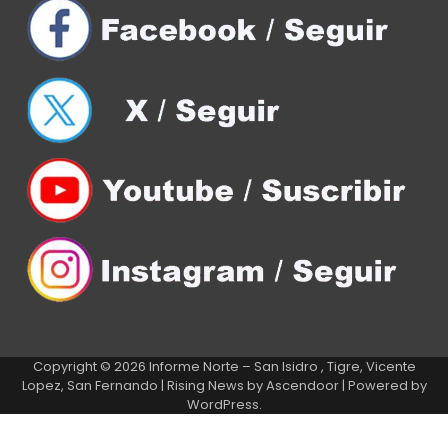
Copyright © 2026
Informe Norte – San Isidro , Tigre, Vicente
Lopez, San Fernando
| Rising News by
Ascendoor
| Powered by
WordPress
.