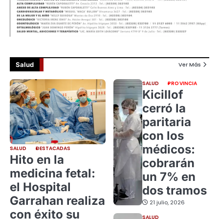
Salud
Ver Más
SALUD
PROVINCIA
Kicillof
cerró la
paritaria
con los
médicos:
SALUD
DESTACADAS
Hito en la
cobrarán
medicina fetal:
un 7% en
el Hospital
dos tramos
Garrahan realiza
21 julio, 2026
con éxito su
SALUD