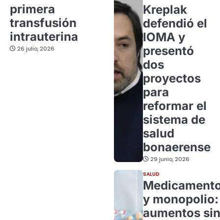
primera
Kreplak
transfusión
defendió el
intrauterina
IOMA y
presentó
26 julio, 2026
dos
proyectos
para
reformar el
sistema de
salud
bonaerense
29 junio, 2026
SALUD
Medicament
y monopolio:
aumentos si