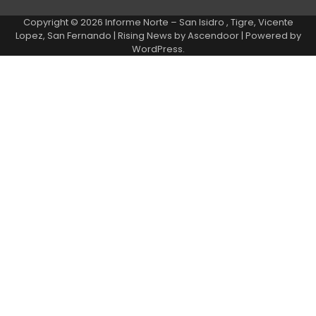
Copyright © 2026
Informe Norte – San Isidro , Tigre, Vicente
Lopez, San Fernando
| Rising News by
Ascendoor
| Powered by
WordPress
.