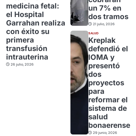
medicina fetal:
un 7% en
el Hospital
dos tramos
Garrahan realiza
21 julio, 2026
con éxito su
SALUD
primera
Kreplak
transfusión
defendió el
intrauterina
IOMA y
presentó
26 julio, 2026
dos
proyectos
para
reformar el
sistema de
salud
bonaerense
29 junio, 2026