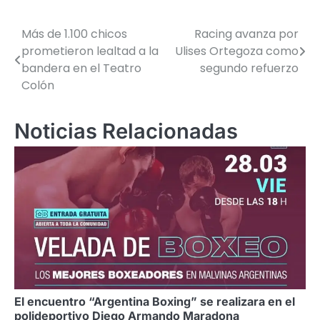
Más de 1.100 chicos
Racing avanza por
Navegación
prometieron lealtad a la
Ulises Ortegoza como
de
bandera en el Teatro
segundo refuerzo
Colón
entradas
Noticias Relacionadas
El encuentro “Argentina Boxing” se realizara en el
polideportivo Diego Armando Maradona