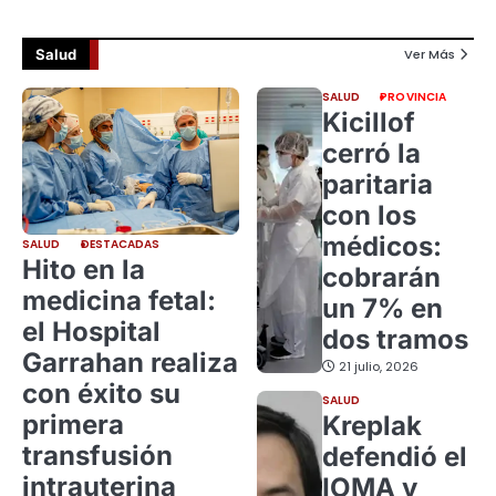
Salud
Ver Más
SALUD
PROVINCIA
Kicillof
cerró la
paritaria
con los
médicos:
SALUD
DESTACADAS
Hito en la
cobrarán
medicina fetal:
un 7% en
el Hospital
dos tramos
Garrahan realiza
21 julio, 2026
con éxito su
SALUD
primera
Kreplak
transfusión
defendió el
intrauterina
IOMA y