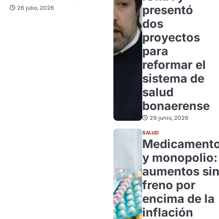
presentó
26 julio, 2026
dos
proyectos
para
reformar el
sistema de
salud
bonaerense
29 junio, 2026
SALUD
Medicament
y monopolio:
aumentos si
freno por
encima de la
inflación