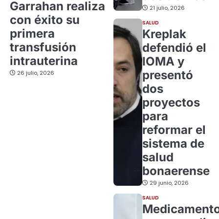
Garrahan realiza
21 julio, 2026
con éxito su
SALUD
primera
Kreplak
transfusión
defendió el
intrauterina
IOMA y
presentó
26 julio, 2026
dos
proyectos
para
reformar el
sistema de
salud
bonaerense
29 junio, 2026
SALUD
Medicament