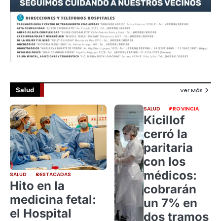
Salud
Ver Más
SALUD
PROVINCIA
Kicillof
cerró la
paritaria
con los
médicos:
SALUD
DESTACADAS
Hito en la
cobrarán
medicina fetal:
un 7% en
el Hospital
dos tramos