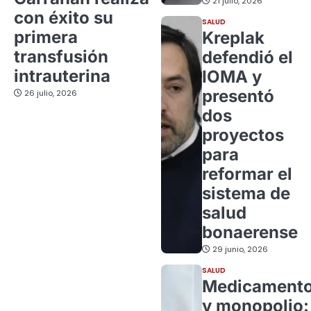
21 julio, 2026
con éxito su
SALUD
primera
Kreplak
transfusión
defendió el
intrauterina
IOMA y
presentó
26 julio, 2026
dos
proyectos
para
reformar el
sistema de
salud
bonaerense
29 junio, 2026
SALUD
Medicament
y monopolio: