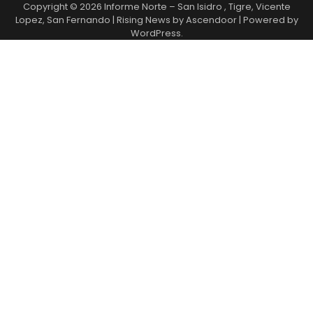
Copyright © 2026
Informe Norte – San Isidro , Tigre, Vicente
Lopez, San Fernando
| Rising News by
Ascendoor
| Powered by
WordPress
.