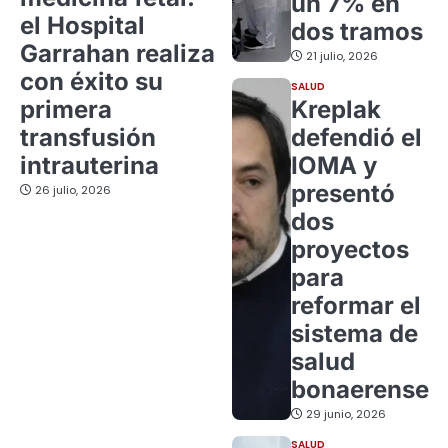
un 7% en
el Hospital
dos tramos
Garrahan realiza
21 julio, 2026
con éxito su
SALUD
primera
Kreplak
transfusión
defendió el
intrauterina
IOMA y
presentó
26 julio, 2026
dos
proyectos
para
reformar el
sistema de
salud
bonaerense
29 junio, 2026
SALUD