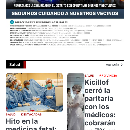
Salud
Ver Más
SALUD
PROVINCIA
Kicillof
cerró la
paritaria
con los
médicos:
SALUD
DESTACADAS
Hito en la
cobrarán
medicina fetal: