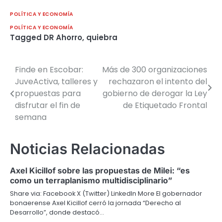
POLÍTICA Y ECONOMÍA
POLÍTICA Y ECONOMÍA
Tagged
DR Ahorro
,
quiebra
Finde en Escobar:
Más de 300 organizaciones
Navegación
JuveActiva, talleres y
rechazaron el intento del
de
propuestas para
gobierno de derogar la Ley
disfrutar el fin de
de Etiquetado Frontal
entradas
semana
Noticias Relacionadas
Axel Kicillof sobre las propuestas de Milei: “es
como un terraplanismo multidisciplinario”
Share via: Facebook X (Twitter) LinkedIn More El gobernador
bonaerense Axel Kicillof cerró la jornada “Derecho al
Desarrollo”, donde destacó…