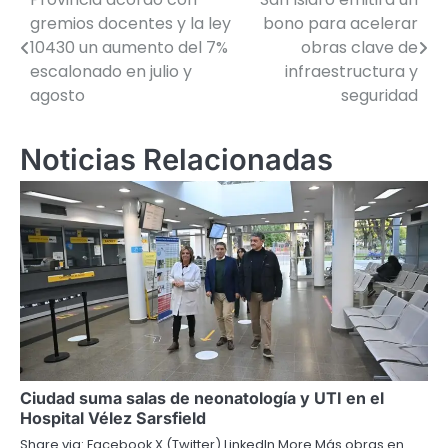
Navegación
gremios docentes y la ley
bono para acelerar
de
10430 un aumento del 7%
obras clave de
escalonado en julio y
infraestructura y
entradas
agosto
seguridad
Noticias Relacionadas
Ciudad suma salas de neonatología y UTI en el
Hospital Vélez Sarsfield
Share via: Facebook X (Twitter) LinkedIn More Más obras en