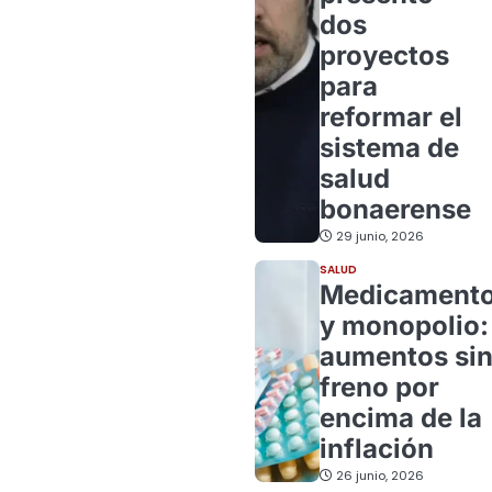
dos
proyectos
para
reformar el
sistema de
salud
bonaerense
29 junio, 2026
SALUD
Medicament
y monopolio:
aumentos si
freno por
encima de la
inflación
26 junio, 2026