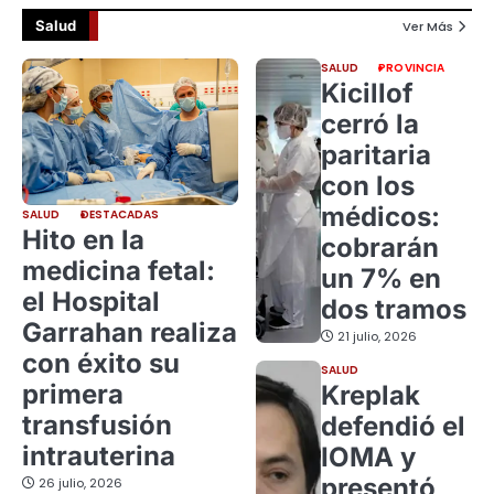
Salud
Ver Más
SALUD
PROVINCIA
Kicillof
cerró la
paritaria
con los
médicos:
SALUD
DESTACADAS
Hito en la
cobrarán
medicina fetal:
un 7% en
el Hospital
dos tramos
Garrahan realiza
21 julio, 2026
con éxito su
SALUD
primera
Kreplak
transfusión
defendió el
intrauterina
IOMA y
presentó
26 julio, 2026